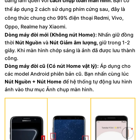
dàng làm quen với
cách chụp toàn màn hình.
Bạn có
thể áp dụng 2 cách sử dụng phím cứng sau, đây
là
công thức chung cho 99% điện thoại Redmi, Vivo,
Oppo, Realme hay Xiaomi.
Dòng máy đời mới (Không nút Home):
Nhấn giữ đồng
thời
Nút Nguồn
và
Nút Giảm âm lượng,
giữ trong 1-2
giây. Khi màn hình chớp sáng là ảnh đã được lưu thành
công.
Dòng máy đời cũ (Có nút Home vật lý):
Áp dụng cho
các model Android phiên bản cũ. Bạn nhấn cùng lúc
Nút Nguồn + Nút Home
để hệ thống tự động lưu hình
ảnh vào thư mục Ảnh chụp màn hình.