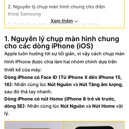
2. Nguyên lý chụp màn hình chung cho điện
thoại Samsung
Xem thêm
3. Cách chụp ảnh màn hình cho các dòng
Android khác (Xiaomi, Oppo, Vivo...)
1. Nguyên lý chụp màn hình chung
4. Cách chụp toàn màn hình điện thoại (Chụp
cho các dòng iPhone (iOS)
cuộn trang)
Apple luôn hướng tới sự tối giản, vì vậy cách chụp màn
5. Ứng dụng (App) hỗ trợ chụp màn hình
hình iPhone được chia làm hai nhóm chính dựa trên
chuyên nghiệp
thiết kế của máy:
6. Khắc phục lỗi điện thoại không chụp được
Dòng iPhone có Face ID (Từ iPhone X đến iPhone 15,
màn hình
16):
Nhấn cùng lúc
Nút Nguồn
và
Nút Tăng âm lượng
,
sau đó thả tay nhanh.
Dòng iPhone có nút Home (iPhone 8 trở về trước,
dòng SE):
Nhấn cùng lúc
Nút Nguồn
và
Nút Home
vật
lý.