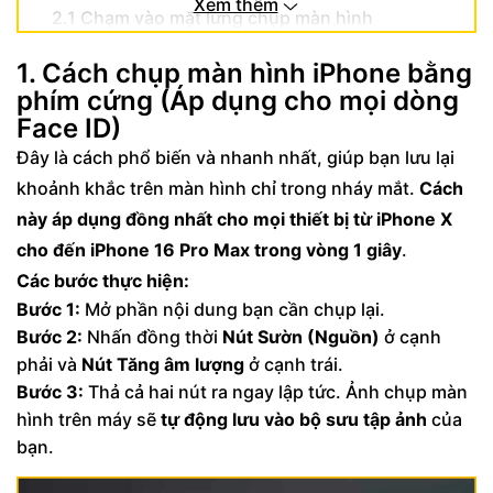
Xem thêm
2.1 Chạm vào mặt lưng chụp màn hình
(Tính năng cực hay từ iOS 14)
1. Cách chụp màn hình iPhone bằng
2.2 Sử dụng nút Home ảo (AssistiveTouch)
phím cứng (Áp dụng cho mọi dòng
3. Danh sách các dòng máy iPhone áp dụng
Face ID)
được hướng dẫn chụp ảnh màn hình này
Đây là cách phổ biến và nhanh nhất, giúp bạn lưu lại
khoảnh khắc trên màn hình chỉ trong nháy mắt.
Cách
này áp dụng đồng nhất cho mọi thiết bị từ iPhone X
cho đến iPhone 16 Pro Max
trong vòng 1 giây
.
Các bước thực hiện:
Bước 1:
Mở phần nội dung bạn cần chụp lại.
Bước 2:
Nhấn đồng thời
Nút Sườn (Nguồn)
ở cạnh
phải và
Nút Tăng âm lượng
ở cạnh trái.
Bước 3:
Thả cả hai nút ra ngay lập tức. Ảnh chụp màn
hình trên máy sẽ
tự động lưu vào bộ sưu tập ảnh
của
bạn.