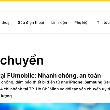
 thoại
Sửa điện thoại
Linh kiện
Phụ kiện
Tin tứ
 chuyển
ại FUmobile: Nhanh chóng, an toàn
chóng, đảm bảo thiết bị điện tử như
iPhone, Samsung Gal
4 chi nhánh tại TP. Hồ Chí Minh và đối tác vận chuyển uy tí
t lượng.