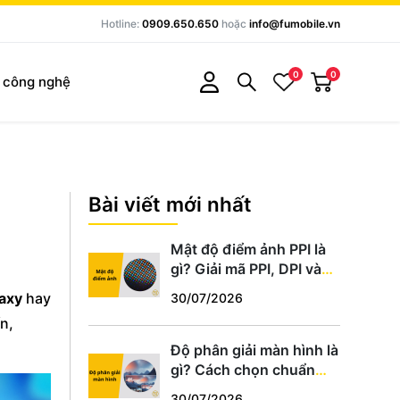
Hotline:
0909.650.650
hoặc
info@fumobile.vn
0
0
c công nghệ
Bài viết mới nhất
Mật độ điểm ảnh PPI là
gì? Giải mã PPI, DPI và
cách chọn màn hình
axy
hay
30/07/2026
chuẩn
n,
Độ phân giải màn hình là
gì? Cách chọn chuẩn
HD, Full HD, 2K, 4K phù
30/07/2026