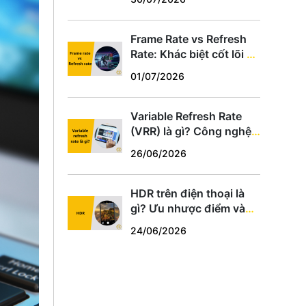
hợp
Frame Rate vs Refresh
Rate: Khác biệt cốt lõi và
cách chọn thông số phù
01/07/2026
hợp
Variable Refresh Rate
(VRR) là gì? Công nghệ
chống xé hình cho game
26/06/2026
thủ PC, PS5, Xbox
HDR trên điện thoại là
gì? Ưu nhược điểm và
cách dùng tối ưu
24/06/2026