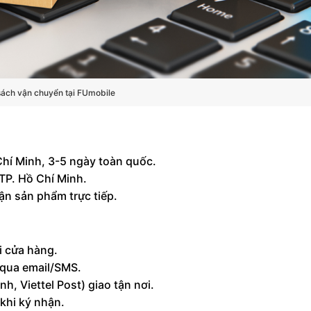
sách vận chuyển tại FUmobile
 Chí Minh, 3-5 ngày toàn quốc.
h TP. Hồ Chí Minh.
ận sản phẩm trực tiếp.
ại cửa hàng.
g qua email/SMS.
h, Viettel Post) giao tận nơi.
khi ký nhận.