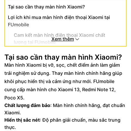
Tại sao cần thay màn hình Xiaomi?
Lợi ích khi mua màn hình điện thoại Xiaomi tại
FUmobile
Cam kết màn hình điện thoại Xiaomi chất
Xem thêm
lượng tại FUmobile
Màn hình chính hãng và hàng kém chất
Tại sao cần thay màn hình Xiaomi?
lượng
Màn hình Xiaomi bị vỡ, sọc, chết điểm ảnh làm giảm
Kết luận
trải nghiệm sử dụng. Thay màn hình chính hãng giúp
khôi phục hiển thị và cảm ứng như mới. FUmobile
cung cấp màn hình cho Xiaomi 13, Redmi Note 12,
Poco X5.
Chất lượng đảm bảo
: Màn hình chính hãng, đạt chuẩn
Xiaomi.
Hiển thị sắc nét
: Độ phân giải chuẩn, màu sắc trung
thực.