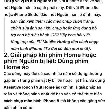
Lưu ý về vị trí nút Nguồn:
Đối với iPhone 6 trở về sau,
nút Nguồn nằm ở cạnh phải máy. Đối với iPhone 5s
hoặc iPhone SE đời đầu, nút Nguồn nằm ở đỉnh máy.
Bạn cần xem thêm các mẹo chụp cuộn trang,
chỉnh sửa ảnh sau khi chụp hoặc ứng dụng hỗ
trợ cho hệ điều hành iOS? Hãy xem bài viết
tổng hợp của FU Mobile:
Hướng dẫn cách chụp
màn hình iPhone (Từ đời cũ đến mới nhất)
.
2. Giải pháp khi phím Home hoặc
phím Nguồn bị liệt: Dùng phím
Home ảo
Các dòng máy đời cũ sau nhiều năm sử dụng thường
gặp tình trạng phím vật lý bị lờn hoặc liệt hẳn. Sử dụng
AssistiveTouch (Nút Home ảo)
chính là giải pháp an
toàn và thông minh nhất để bạn vẫn có thể thực hiện
cách chụp màn hình iPhone 8
mà không cần gắng sức
bấm phím cứng.