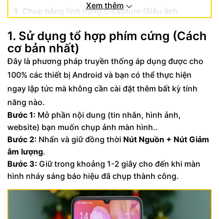
Xem thêm
3. Chụp bằng tính năng S-capture (Siêu ảnh
chụp màn hình)
1. Sử dụng tổ hợp phím cứng (Cách
4. Cách chụp màn hình Vivo bằng nút Home
cơ bản nhất)
ảo
Đây là phương pháp truyền thống áp dụng được cho
5. Ảnh chụp màn hình Vivo được lưu ở đâu?
100% các thiết bị Android và bạn có thể thực hiện
ngay lập tức mà không cần cài đặt thêm bất kỳ tính
năng nào.
Bước 1:
Mở phần nội dung (tin nhắn, hình ảnh,
website) bạn muốn chụp ảnh màn hình..
Bước 2:
Nhấn và giữ đồng thời
Nút Nguồn + Nút Giảm
âm lượng
.
Bước 3:
Giữ trong khoảng 1-2 giây cho đến khi màn
hình nháy sáng báo hiệu đã chụp thành công.