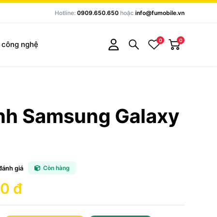
Hotline:
0909.650.650
hoặc
info@fumobile.vn
0
0
c công nghệ
ính Samsung Galaxy
đánh giá
Còn hàng
0 đ