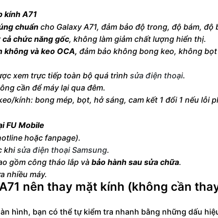
p kính A71
đúng chuẩn
cho Galaxy A71, đảm bảo độ trong, độ bám, độ 
t cả chức năng gốc
, không làm giảm chất lượng hiển thị.
n không và keo OCA,
đảm bảo không bong keo, không bọt 
ợc xem trực tiếp toàn bộ quá trình
sửa điện thoại
.
hông cần để máy lại qua đêm.
keo/kính: bong mép, bọt, hở sáng, cam kết 1 đổi 1 nếu lỗi p
ại FU Mobile
hotline hoặc fanpage).
c khi
sửa điện thoại Samsung
.
 bao gồm công tháo lắp và
bảo hành sau sửa chữa
.
a nhiều máy.
A71 nên thay mặt kính (không cần tha
 màn hình, bạn có thể tự kiểm tra nhanh bằng những dấu hiệ