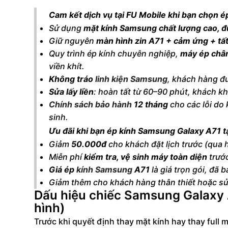
Cam kết dịch vụ tại FU Mobile khi bạn chọn é
Sử dụng
mặt kính Samsung chất lượng cao, 
Giữ nguyên
màn hình zin A71 + cảm ứng + tấ
Quy trình ép kính chuyên nghiệp,
máy ép châ
viền khít.
Không tráo
linh kiện Samsung
, khách hàng đư
Sửa lấy liền
: hoàn tất từ 60–90 phút, khách k
Chính sách bảo hành
12 tháng
cho các lỗi do 
sinh.
Ưu đãi khi bạn ép kính Samsung Galaxy A71 t
Giảm
50.000đ
cho khách đặt lịch trước (qua 
Miễn phí
kiểm tra, vệ sinh máy toàn diện
trướ
Giá ép
kính Samsung
A71
là giá trọn gói, đã
Giảm thêm cho khách hàng thân thiết hoặc sử
Dấu hiệu chiếc Samsung Galaxy 
hình)
Trước khi quyết định thay mặt kính hay thay full