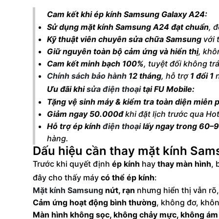
Cam kết khi ép kính Samsung Galaxy A24:
Sử dụng mặt kính Samsung A24 đạt chuẩn
, 
Kỹ thuật viên chuyên sửa chữa Samsung
với 
Giữ nguyên toàn bộ cảm ứng và hiển thị
, kh
Cam kết minh bạch 100%
, tuyệt đối không tr
Chính sách bảo hành
12 tháng
, hỗ trợ
1 đổi 1
n
Ưu đãi khi
sửa điện thoại
tại FU Mobile:
Tặng vệ sinh máy & kiểm tra toàn diện miễn p
Giảm ngay 50.000đ
khi đặt lịch trước qua Hot
Hỗ trợ ép kính
điện thoại
lấy ngay trong 60–
hàng.
Dấu hiệu cần thay mặt kính Sa
Trước khi quyết định
ép kính
hay
thay màn hình
, 
đây cho thấy máy
có thể ép kính
:
Mặt kính Samsung
nứt, rạn
nhưng hiển thị vẫn rõ
Cảm ứng hoạt động bình thường
, không đơ, khôn
Màn hình không sọc, không chảy mực, không ám