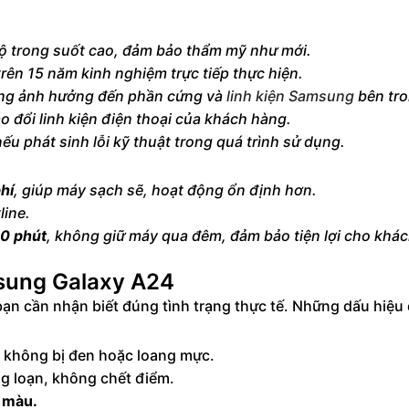
độ trong suốt cao, đảm bảo thẩm mỹ như mới.
trên 15 năm kinh nghiệm trực tiếp thực hiện.
ông ảnh hưởng đến phần cứng và
linh kiện Samsung
bên tro
áo đổi linh kiện điện thoại của khách hàng.
ếu phát sinh lỗi kỹ thuật trong quá trình sử dụng.
hí
, giúp máy sạch sẽ, hoạt động ổn định hơn.
line.
90 phút
, không giữ máy qua đêm, đảm bảo tiện lợi cho khá
msung Galaxy A24
bạn cần nhận biết đúng tình trạng thực tế. Những dấu hiệu
, không bị đen hoặc loang mực.
g loạn, không chết điểm.
 màu.