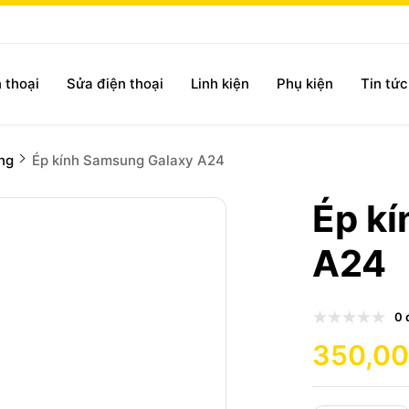
 thoại
Sửa điện thoại
Linh kiện
Phụ kiện
Tin tứ
ng
Ép kính Samsung Galaxy A24
Ép k
A24
0 
350,00