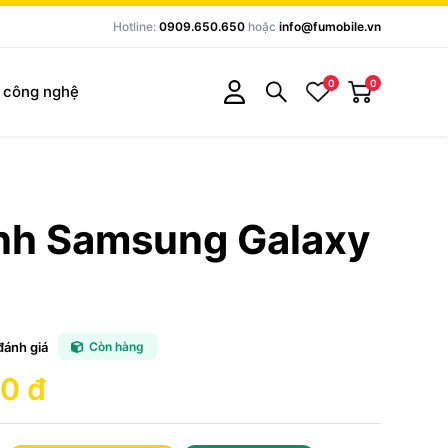
Hotline:
0909.650.650
hoặc
info@fumobile.vn
0
0
c công nghệ
ính Samsung Galaxy
đánh giá
Còn hàng
0 đ