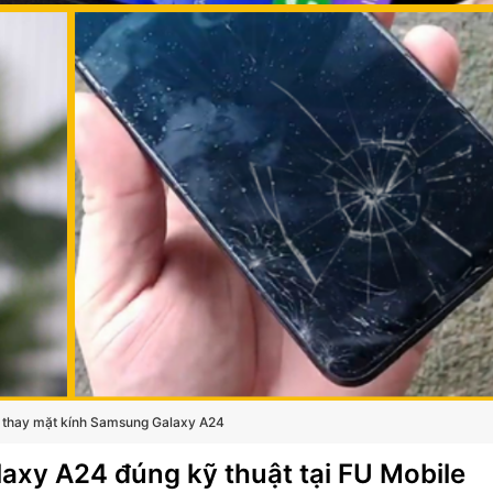
 thay mặt kính Samsung Galaxy A24
axy A24 đúng kỹ thuật tại FU Mobile