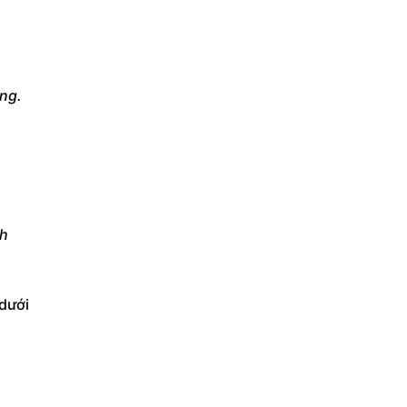
ng.
ch
 dưới