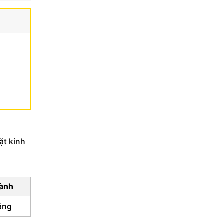
ặt kính
ành
áng