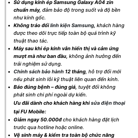
Sử dụng kính ép Samsung Galaxy A04 zin
chuẩn máy,
đảm bảo độ trong suốt và độ bền
như kính gốc.
Không tráo đổi
linh kiện Samsung
,
khách hàng
được theo dõi trực tiếp toàn bộ quá trình kỹ
thuật thao tác.
Máy sau khi ép kính vẫn hiển thị và cảm ứng
mượt mà như ban đầu,
không ảnh hưởng đến
trải nghiệm sử dụng.
Chính sách bảo hành
12 tháng
, hỗ trợ đổi mới
nếu phát sinh lỗi kỹ thuật liên quan đến kính.
Báo đúng bệnh – đúng giá,
tuyệt đối không
phát sinh chi phí ngoài dự kiến.
Ưu đãi dành cho khách hàng khi
sửa điện thoại
tại FU Mobile:
Giảm ngay 50.000đ
cho khách hàng đặt lịch
trước qua hotline hoặc online.
Vệ sinh máy & kiểm tra toàn bộ chức năng