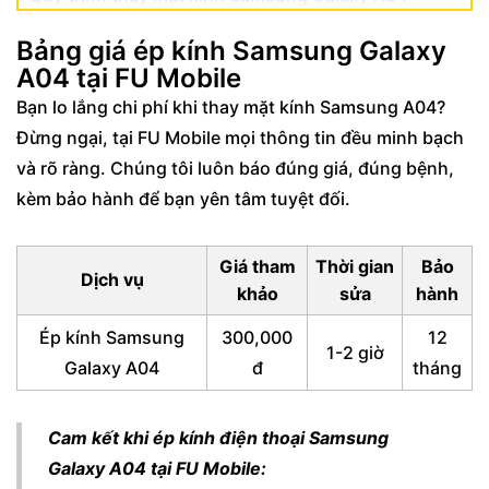
tại FU Mobile
Bảng giá ép kính Samsung Galaxy
FAQ – Các câu hỏi thường gặp khi sửa màn
A04 tại FU Mobile
hình Samsung Galaxy A04
Bạn lo lắng chi phí khi thay mặt kính Samsung A04?
Đừng ngại, tại FU Mobile mọi thông tin đều minh bạch
và rõ ràng. Chúng tôi luôn báo đúng giá, đúng bệnh,
kèm bảo hành để bạn yên tâm tuyệt đối.
Giá tham
Thời gian
Bảo
Dịch vụ
khảo
sửa
hành
Ép kính Samsung
300,000
12
1-2 giờ
Galaxy A04
đ
tháng
Cam kết khi ép kính điện thoại Samsung
Galaxy A04 tại FU Mobile: