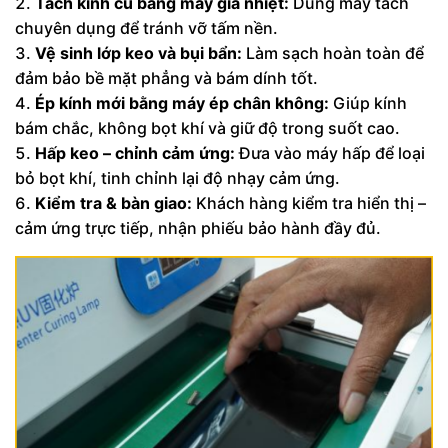
Tách kính cũ bằng máy gia nhiệt:
Dùng máy tách
chuyên dụng để tránh vỡ tấm nền.
Vệ sinh lớp keo và bụi bẩn:
Làm sạch hoàn toàn để
đảm bảo bề mặt phẳng và bám dính tốt.
Ép kính mới bằng máy ép chân không:
Giúp kính
bám chắc, không bọt khí và giữ độ trong suốt cao.
Hấp keo – chỉnh cảm ứng:
Đưa vào máy hấp để loại
bỏ bọt khí, tinh chỉnh lại độ nhạy cảm ứng.
Kiểm tra & bàn giao:
Khách hàng kiểm tra hiển thị –
cảm ứng trực tiếp, nhận phiếu bảo hành đầy đủ.