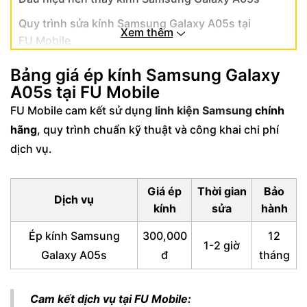
Quy trình sửa kính Samsung Galaxy A05s tại
Xem thêm
FU Mobile
FAQ – Giải đáp về thay mặt kính trước
Bảng giá ép kính Samsung Galaxy
Samsung Galaxy A05s
A05s tại FU Mobile
FU Mobile cam kết sử dụng
linh kiện Samsung
chính
hãng
, quy trình chuẩn kỹ thuật và công khai chi phí
dịch vụ.
Giá ép
Thời gian
Bảo
Dịch vụ
kính
sửa
hành
Ép kính Samsung
300,000
12
1-2 giờ
Galaxy A05s
đ
tháng
Cam kết dịch vụ tại FU Mobile: