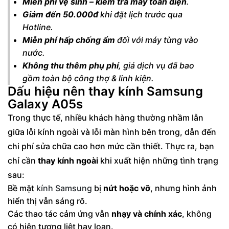
Miễn phí vệ sinh – kiểm tra máy toàn diện
.
Giảm đến 50.000đ
khi đặt lịch trước qua
Hotline.
Miễn phí hấp chống ẩm
đối với máy từng vào
nước.
Không thu thêm phụ phí
, giá dịch vụ đã bao
gồm toàn bộ công thợ & linh kiện.
Dấu hiệu nên thay kính Samsung
Galaxy A05s
Trong thực tế, nhiều khách hàng thường nhầm lẫn
giữa lỗi kính ngoài và lỗi màn hình bên trong, dẫn đến
chi phí sửa chữa cao hơn mức cần thiết. Thực ra, bạn
chỉ cần
thay kính ngoài
khi xuất hiện những tình trạng
sau:
Bề mặt
kính Samsung
bị
nứt hoặc vỡ
, nhưng hình ảnh
hiển thị vẫn sáng rõ.
Các thao tác cảm ứng vẫn
nhạy và chính xác
, không
có hiện tượng liệt hay loạn.