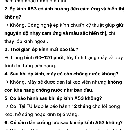
cảm ứng hoặc hỏng hiển thị.
2. Ép kính A53 có ảnh hưởng đến cảm ứng và hiển thị
không?
→ Không. Công nghệ ép kính chuẩn kỹ thuật giúp
giữ
nguyên độ nhạy cảm ứng và màu sắc hiển thị
, chỉ
thay lớp kính ngoài.
3. Thời gian ép kính mất bao lâu?
→ Trung bình
60–120 phút
, tùy tình trạng máy và quy
trình tại từng cửa hàng.
4. Sau khi ép kính, máy có còn chống nước không?
→ Không. Máy sẽ được dán lại keo viền nhưng
không
còn khả năng chống nước như ban đầu
.
5. Có bảo hành sau khi ép kính A53 không?
→ Có. Tại FU Mobile bảo hành
12 tháng
cho lỗi bong
keo, hở sáng hoặc kính bị ố vàng.
6. Có cần dán cường lực sau khi ép kính A53 không?