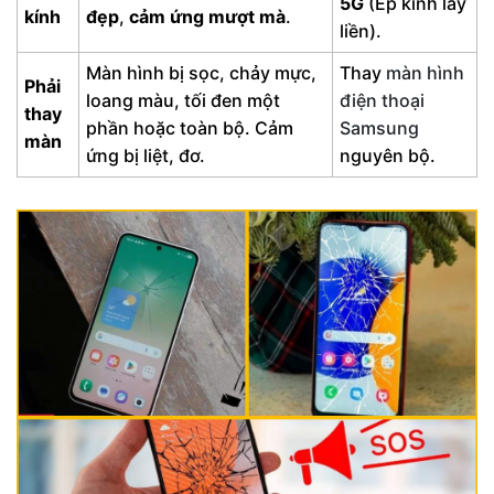
5G
(Ép kính lấy
kính
đẹp
,
cảm ứng mượt mà
.
liền).
Màn hình bị sọc, chảy mực,
Thay
màn hình
Phải
loang màu, tối đen một
điện thoại
thay
phần hoặc toàn bộ. Cảm
Samsung
màn
ứng bị liệt, đơ.
nguyên bộ.