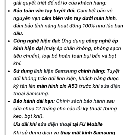
giải quyết triệt để nỗi lo của khách hàng:
Bảo toàn vân tay tuyệt đối:
Cam kết bảo vệ
nguyên vẹn
cảm biến vân tay dưới màn hình
,
đảm bảo tính năng hoạt động 100% như lúc ban
đầu.
Công nghệ hiện đại:
Ứng dụng
công nghệ ép
kính hiện đại
(máy ép chân không, phòng sạch
tiêu chuẩn), loại bỏ hoàn toàn bụi bẩn và bọt
khí.
Sử dụng
linh kiện Samsung
chính hãng:
Tuyệt
đối không tráo đổi linh kiện, khách hàng được
ký tên lên
màn hình zin A53
trước khi
sửa điện
thoại Samsung
.
Bảo hành dài hạn:
Chính sách bảo hành
sau
sửa chữa 12 tháng cho các lỗi kỹ thuật (bung
keo, bọt khí).
Ưu đãi khi
sửa điện thoại
tại FU Mobile
Khi sử dụng dịch vụ
thay mặt kính Samsung