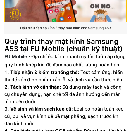
Dấu hiệu cần ép kính / thay mặt kính cho Samsung A53
Quy trình thay mặt kính Samsung
A53 tại FU Mobile (chuẩn kỹ thuật)
FU Mobile
- Địa chỉ ép kính nhanh uy tín, luôn áp dụng
quy trình khép kín để đảm bảo chất lượng hoàn hảo:
Tiếp nhận & kiểm tra tổng thể:
Test cảm ứng, hiển
thị để xác định chính xác lỗi và dịch vụ cần thực hiện.
Tách kính vỡ cẩn thận:
Sử dụng máy tách và công
cụ chuyên dụng, hạn chế tối đa ảnh hưởng đến màn
hình bên dưới.
Vệ sinh và làm sạch keo cũ:
Loại bỏ hoàn toàn keo
cũ, bụi và vụn kính để bề mặt phẳng, sạch trước khi
dán kính mới.
Dán kính mới + keo OCA chuẩn:
Dùng linh kiện kính