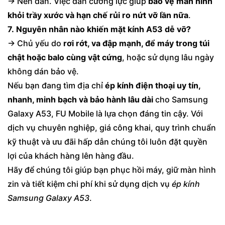
→ Nên dán. Việc dán cường lực giúp
bảo vệ màn hình
khỏi trầy xước và hạn chế rủi ro nứt vỡ lần nữa
.
7. Nguyên nhân nào khiến mặt kính A53 dễ vỡ?
→ Chủ yếu do
rơi rớt, va đập mạnh, để máy trong túi
chật hoặc balo cùng vật cứng
, hoặc sử dụng lâu ngày
không dán bảo vệ.
Nếu bạn đang tìm địa chỉ
ép kính điện thoại uy tín,
nhanh, minh bạch và bảo hành lâu dài
cho Samsung
Galaxy A53, FU Mobile là lựa chọn đáng tin cậy. Với
dịch vụ chuyên nghiệp, giá công khai, quy trình chuẩn
kỹ thuật và ưu đãi hấp dẫn chúng tôi luôn đặt quyền
lợi của khách hàng lên hàng đầu.
Hãy để chúng tôi giúp bạn phục hồi máy, giữ màn hình
zin và tiết kiệm chi phí khi sử dụng dịch vụ
ép kính
Samsung Galaxy A53
.