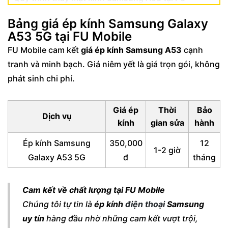
Mobile (chuẩn kỹ thuật)
Bảng giá ép kính Samsung Galaxy
FAQ - Câu hỏi thường gặp khi vỡ màn hình
A53 5G tại FU Mobile
Samsung A53
FU Mobile cam kết
giá ép kính Samsung A53
cạnh
tranh và minh bạch. Giá niêm yết là giá trọn gói, không
phát sinh chi phí.
Giá ép
Thời
Bảo
Dịch vụ
kính
gian sửa
hành
Ép kính Samsung
350,000
12
1-2 giờ
Galaxy A53 5G
đ
tháng
Cam kết về chất lượng tại FU Mobile
Chúng tôi tự tin là
ép kính
điện thoại
Samsung
uy tín
hàng đầu nhờ những cam kết vượt trội,