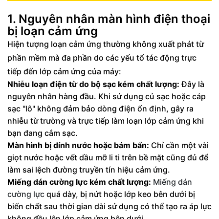
2.2 Cập nhật hệ điều hành mới nhất
1. Nguyên nhân màn hình điện thoại
2.3 Đóng các ứng dụng chạy nền và giải
bị loạn cảm ứng
phóng bộ nhớ
Hiện tượng loạn cảm ứng thường không xuất phát từ
phần mềm mà đa phần do các yếu tố tác động trực
3. Can thiệp kỹ thuật khi hỏng lớp cảm ứng
tiếp đến lớp cảm ứng của máy:
vật lý
Nhiễu loạn điện từ do bộ sạc kém chất lượng:
Đây là
nguyên nhân hàng đầu. Khi sử dụng củ sạc hoặc cáp
sạc "lô" không đảm bảo dòng điện ổn định, gây ra
nhiễu từ trường và trực tiếp làm loạn lớp cảm ứng khi
bạn đang cắm sạc.
Màn hình bị dính nước hoặc bám bẩn:
Chỉ cần một vài
giọt nước hoặc vết dầu mỡ li ti trên bề mặt cũng đủ để
làm sai lệch đường truyền tín hiệu cảm ứng.
Miếng dán cường lực kém chất lượng:
Miếng dán
cường lực
quá dày, bị nứt hoặc lớp keo bên dưới bị
biến chất sau thời gian dài sử dụng có thể tạo ra áp lực
không đều lên lớp cảm ứng bên dưới.