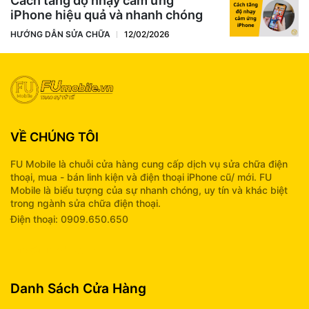
Cách tăng độ nhạy cảm ứng
iPhone hiệu quả và nhanh chóng
HƯỚNG DẪN SỬA CHỮA
12/02/2026
VỀ CHÚNG TÔI
FU Mobile là chuỗi cửa hàng cung cấp dịch vụ sửa chữa điện
thoại, mua - bán linh kiện và điện thoại iPhone cũ/ mới. FU
Mobile là biểu tượng của sự nhanh chóng, uy tín và khác biệt
trong ngành sửa chữa điện thoại.
Điện thoại: 0909.650.650
info@fumobile.vn
Danh Sách Cửa Hàng