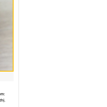
ềm:
hị.