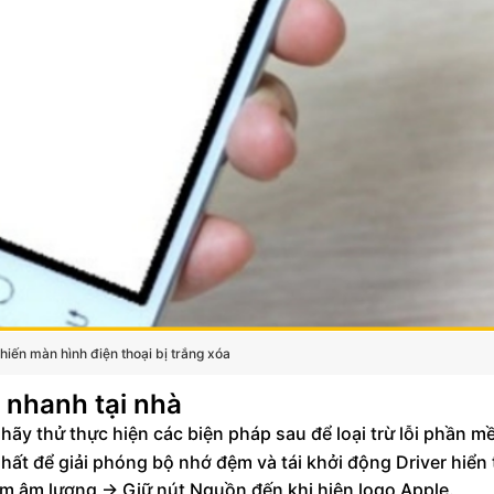
iến màn hình điện thoại bị trắng xóa
 nhanh tại nhà
ãy thử thực hiện các biện pháp sau để loại trừ lỗi phần m
ất để giải phóng bộ nhớ đệm và tái khởi động Driver hiển t
 âm lượng -> Giữ nút Nguồn đến khi hiện logo Apple.