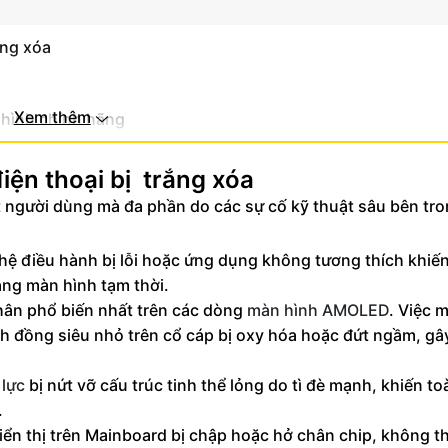
ắng xóa
Xem thêm
 hình chính hãng
iện thoại bị trắng xóa
t người dùng mà đa phần do các sự cố kỹ thuật sâu bên tr
ệ điều hành bị lỗi hoặc ứng dụng không tương thích khiến
rắng màn hình tạm thời.
ân phổ biến nhất trên các dòng
màn hình AMOLED
. Việc 
ch đồng siêu nhỏ trên cổ cáp bị oxy hóa hoặc đứt ngầm, gâ
 lực
bị nứt vỡ cấu trúc tinh thể lỏng do tì đè mạnh, khiến t
.
iển thị trên Mainboard bị chập hoặc hở chân chip, không t