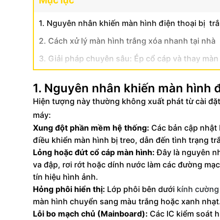
Mục lục
1. Nguyên nhân khiến màn hình điện thoại bị tr
2. Cách xử lý màn hình trắng xóa nhanh tại nhà
3. Giải pháp chuyên sâu: Ép cổ cáp và thay màn
1. Nguyên nhân khiến màn hình đ
Hiện tượng này thường không xuất phát từ cài đặ
máy:
Xung đột phần mềm hệ thống:
Các bản cập nhật h
điều khiển màn hình bị treo, dẫn đến tình trạng t
Lỏng hoặc đứt cổ cáp màn hình:
Đây là nguyên nh
va đập, rơi rớt hoặc dính nước làm các đường mạ
tín hiệu hình ảnh.
Hỏng phôi hiển thị:
Lớp phôi bên dưới
kính cường
màn hình chuyển sang màu trắng hoặc xanh nhạt
Lỗi bo mạch chủ (Mainboard):
Các IC kiểm soát h