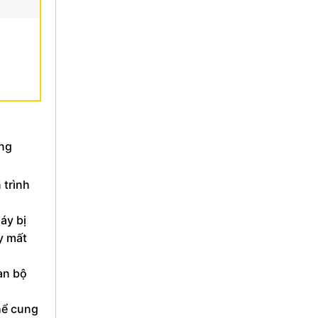
ong
 trình
máy bị
y mất
oàn bộ
hể cung