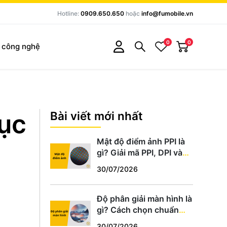
Hotline:
0909.650.650
hoặc
info@fumobile.vn
0
0
c công nghệ
hục
Bài viết mới nhất
Mật độ điểm ảnh PPI là
gì? Giải mã PPI, DPI và
cách chọn màn hình
30/07/2026
chuẩn
Độ phân giải màn hình là
gì? Cách chọn chuẩn
HD, Full HD, 2K, 4K phù
30/07/2026