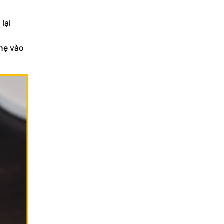
lại
nhẹ vào