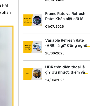
hợp
ủ bởi
ẽ phân
Frame Rate vs Refresh
Rate: Khác biệt cốt lõi và
cách chọn thông số phù
01/07/2026
hợp
Variable Refresh Rate
(VRR) là gì? Công nghệ
chống xé hình cho game
26/06/2026
thủ PC, PS5, Xbox
HDR trên điện thoại là
gì? Ưu nhược điểm và
cách dùng tối ưu
24/06/2026