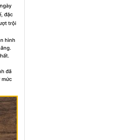
 ngày
ế, đặc
ợt trội
àn hình
hãng.
hất.
nh đã
ở mức