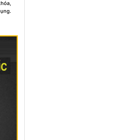
khóa,
dụng.