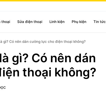
 thoại
Sửa điện thoại
Linh kiện
Phụ kiện
Tin tứ
là gì? Có nên dán cường lực cho điện thoại không?
là gì? Có nên dán
điện thoại không?
ĐỌC