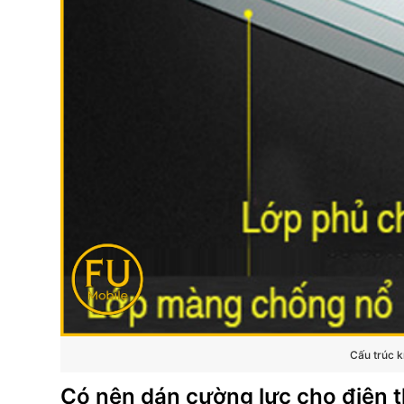
Cấu trúc k
Có nên dán cường lực cho điện t