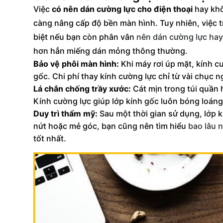
Việc
có nên dán cường lực cho điện thoại
hay khô
càng nâng cấp độ bền màn hình. Tuy nhiên, việc tr
biệt nếu bạn còn phân vân
nên dán cường lực ha
hơn hẳn miếng dán mỏng thông thường.
Bảo vệ phôi màn hình:
Khi máy rơi úp mặt, kính c
gốc. Chi phí thay kính cường lực chỉ từ vài chục 
Lá chắn chống trầy xước:
Cát mịn trong túi quần 
Kính cường lực giúp lớp kính gốc luôn bóng loáng, 
Duy trì thẩm mỹ:
Sau một thời gian sử dụng, lớp k
nứt hoặc mẻ góc, bạn cũng nên tìm hiểu
bao lâu 
tốt nhất.