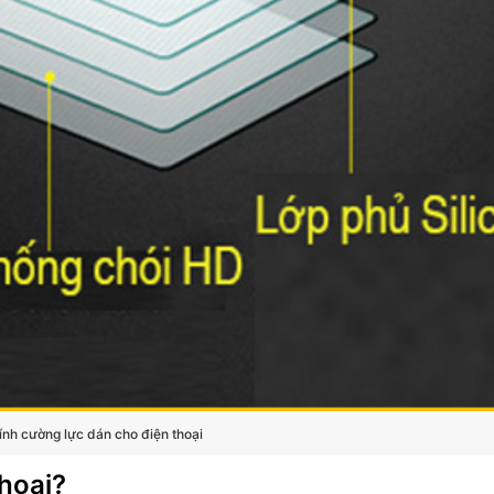
ính cường lực dán cho điện thoại
hoại?