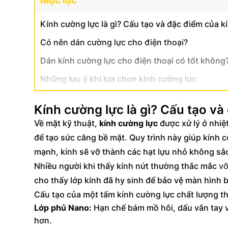
Mục lục
Kính cường lực là gì? Cấu tạo và đặc điểm của k
Có nên dán cường lực cho điện thoại?
Dán kính cường lực cho điện thoại có tốt không
Những lưu ý khi lựa chọn kính cường lực
Kính cường lực là gì? Cấu tạo và
Về mặt kỹ thuật,
kính cường lực
được xử lý ở nhiệ
để tạo sức căng bề mặt. Quy trình này giúp kính 
mạnh, kính sẽ vỡ thành các hạt lựu nhỏ không sắc
Nhiều người khi thấy kính nứt thường thắc mắc
vỡ
cho thấy lớp kính đã hy sinh để bảo vệ màn hình 
Cấu tạo của một tấm kính cường lực chất lượng t
Lớp phủ Nano:
Hạn chế bám mồ hôi, dấu vân tay v
hơn.