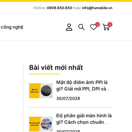
Hotline:
0909.650.650
hoặc
info@fumobile.vn
0
0
c công nghệ
Bài viết mới nhất
Mật độ điểm ảnh PPI là
gì? Giải mã PPI, DPI và
cách chọn màn hình
30/07/2026
chuẩn
Độ phân giải màn hình là
gì? Cách chọn chuẩn
HD, Full HD, 2K, 4K phù
30/07/2026