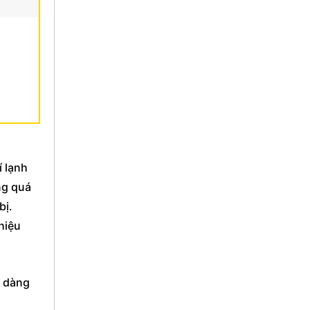
í lạnh
ng quá
bị.
 hiệu
ễ dàng