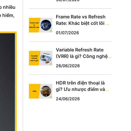
hợp
p nhiều
o hiểm,
Frame Rate vs Refresh
Rate: Khác biệt cốt lõi và
cách chọn thông số phù
01/07/2026
hợp
Variable Refresh Rate
(VRR) là gì? Công nghệ
chống xé hình cho game
26/06/2026
thủ PC, PS5, Xbox
HDR trên điện thoại là
gì? Ưu nhược điểm và
cách dùng tối ưu
24/06/2026