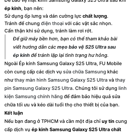
Để bảo vệ mặt kính Samsung Galaxy S25 Ultra sau khi
ép kính
, bạn nên:
Sử dụng ốp lưng và dán cường lực
chất lượng
.
Tránh để chung
điện thoại
với các vật sắc nhọn.
Cẩn thận khi sử dụng, tránh làm rơi rớt.
Để giữ máy bền hơn, bạn có thể tham khảo bài
viết hướng dẫn các
mẹo bảo vệ S25 Ultra sau
ép kính
để tránh lặp lại tình trạng hư hỏng.
Ngoài Ép kính Samsung Galaxy S25 Ultra, FU Mobile
còn cung cấp các dịch vụ
sửa chữa Samsung
khác
như
thay màn hình Samsung Galaxy S25 Ultra
và
thay
pin Samsung Galaxy S25 Ultra
. Chúng tôi sử dụng
linh
kiện Samsung chính hãng
để đảm bảo hiệu quả sửa
chữa tối ưu và kéo dài tuổi thọ cho thiết bị của bạn.
Kết luận
Nếu bạn đang ở TPHCM và cần một địa chỉ
uy tín
cung
cấp dịch vụ
ép kinh Samsung Galaxy S25 Ultra
chất