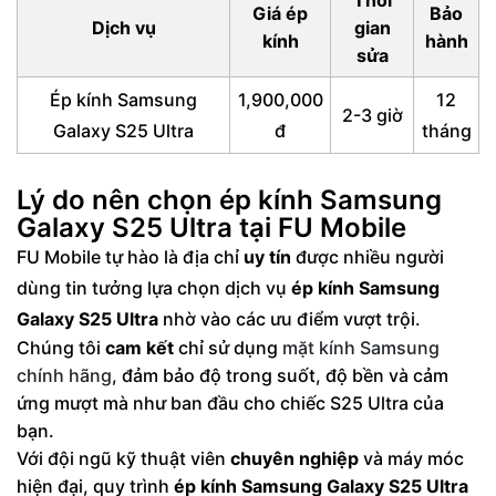
Thời
Giá ép
Bảo
Dịch vụ
gian
kính
hành
sửa
Ép kính Samsung
1,900,000
12
2-3 giờ
Galaxy S25 Ultra
đ
tháng
Lý do nên chọn ép kính Samsung
Galaxy S25 Ultra tại FU Mobile
FU Mobile tự hào là địa chỉ
uy tín
được nhiều người
dùng tin tưởng lựa chọn dịch vụ
ép kính Samsung
Galaxy S25 Ultra
nhờ vào các ưu điểm vượt trội.
Chúng tôi
cam kết
chỉ sử dụng
mặt kính Samsung
chính hãng
, đảm bảo độ trong suốt, độ bền và cảm
ứng mượt mà như ban đầu cho chiếc S25 Ultra của
bạn.
Với đội ngũ kỹ thuật viên
chuyên nghiệp
và máy móc
hiện đại, quy trình
ép kính Samsung Galaxy S25 Ultra