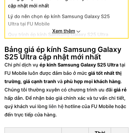
cập nhật mới nhất
Lý do nên chọn ép kính Samsung Galaxy S25
Ultra tại FU Mobile
Xem thêm
Quy trình ép kính Samsung Galaxy S25 Ultra
chuyên nghiệp
Bảng giá ép kính Samsung Galaxy
5 bước kiểm tra tiêu chuẩn trước khi ép
S25 Ultra cập nhật mới nhất
kính Samsung Galaxy S25 Ultra
Chi phí dịch vụ
ép kinh Samsung Galaxy S25 Ultra
tại
Công nghệ ép nhiệt không dùng keo dán
FU Mobile luôn được đảm bảo ở mức
giá tốt nhất thị
Kiểm tra độ kín khít sau hoàn thiện
trường
,
giá cạnh tranh
và
phù hợp mọi khách hàng
.
Chúng tôi thường xuyên có chương trình ưu đãi
giá rẻ
Khi nào cần thay thế mặt kính galaxy s25
ultra?
hấp dẫn. Để nhận báo giá chính xác và tư vấn chi tiết,
quý khách vui lòng
liên hệ
hotline của FU Mobile hoặc
3 dấu hiệu nhận biết cần ép kính khẩn cấp
đến trực tiếp cửa hàng.
Rủi ro khi trì hoãn thay mặt kính
Cách bảo vệ mặt kính sau khi ép mới