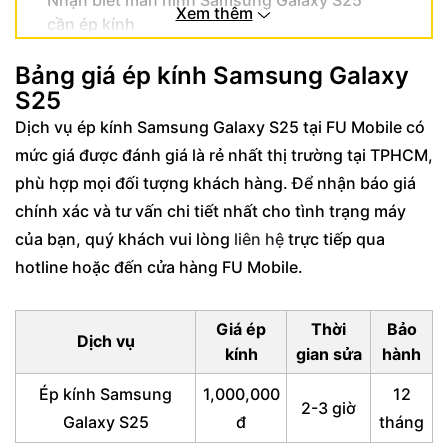
Nhận biết màn hình Samsung Galaxy S25
Xem thêm
cần ép kính
Nguyên nhân phổ biến gây hỏng mặt kính
Bảng giá ép kính Samsung Galaxy
điện thoại
S25
Quy trình ép kính Samsung Galaxy S25
Dịch vụ ép kính Samsung Galaxy S25 tại FU Mobile có
chuyên nghiệp tại FU Mobile
mức giá được đánh giá là rẻ nhất thị trường tại TPHCM,
Các bước thực hiện ép kính Samsung
phù hợp mọi đối tượng khách hàng. Để nhận báo giá
Galaxy S25 tiêu chuẩn
chính xác và tư vấn chi tiết nhất cho tình trạng máy
Công nghệ sử dụng trong quá trình ép kính
của bạn, quý khách vui lòng
liên hệ
trực tiếp qua
S25 tại FU Mobile
hotline hoặc đến cửa hàng FU Mobile.
Ưu điểm và cam kết khi ép kính Samsung
Galaxy S25 tại FU Mobile
Giá ép
Thời
Bảo
Dịch vụ
kính
gian sửa
hành
Lợi ích vượt trội của dịch vụ ép kính
Samsung S25 tại FU Mobile
Ép kính Samsung
1,000,000
12
2-3 giờ
Cam kết chất lượng và chính sách bảo
Galaxy S25
đ
tháng
hành