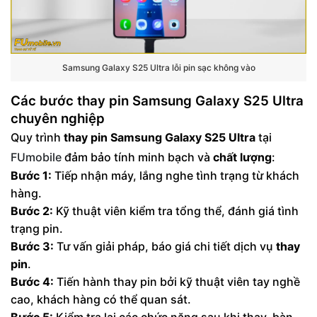
Samsung Galaxy S25 Ultra lỗi pin sạc không vào
Các bước thay pin Samsung Galaxy S25 Ultra
chuyên nghiệp
Quy trình
thay pin Samsung Galaxy S25 Ultra
tại
FUmobile
đảm bảo tính minh bạch và
chất lượng
:
Bước 1:
Tiếp nhận máy, lắng nghe tình trạng từ khách
hàng.
Bước 2:
Kỹ thuật viên kiểm tra tổng thể, đánh giá tình
trạng pin.
Bước 3:
Tư vấn giải pháp, báo giá chi tiết dịch vụ
thay
pin
.
Bước 4:
Tiến hành thay pin bởi kỹ thuật viên tay nghề
cao, khách hàng có thể quan sát.
Bước 5:
Kiểm tra lại các chức năng sau khi thay, bàn