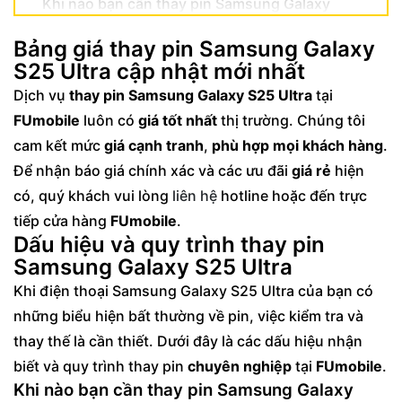
Khi nào bạn cần thay pin Samsung Galaxy
S25 Ultra?
Bảng giá thay pin Samsung Galaxy
Các bước thay pin Samsung Galaxy S25
S25 Ultra cập nhật mới nhất
Ultra chuyên nghiệp
Dịch vụ
thay pin Samsung Galaxy S25 Ultra
tại
Ưu điểm dịch vụ thay pin Samsung Galaxy
FUmobile
luôn có
giá tốt nhất
thị trường. Chúng tôi
S25 Ultra tại FUmobile
cam kết mức
giá cạnh tranh
,
phù hợp mọi khách hàng
.
Linh kiện chính hãng, chất lượng đảm bảo
Để nhận báo giá chính xác và các ưu đãi
giá rẻ
hiện
Kỹ thuật viên chuyên nghiệp, bảo hành dài
có, quý khách vui lòng
liên hệ
hotline hoặc đến trực
hạn
tiếp cửa hàng
FUmobile
.
Dấu hiệu và quy trình thay pin
Samsung Galaxy S25 Ultra
Khi điện thoại Samsung Galaxy S25 Ultra của bạn có
những biểu hiện bất thường về pin, việc kiểm tra và
thay thế là cần thiết. Dưới đây là các dấu hiệu nhận
biết và quy trình thay pin
chuyên nghiệp
tại
FUmobile
.
Khi nào bạn cần thay pin Samsung Galaxy