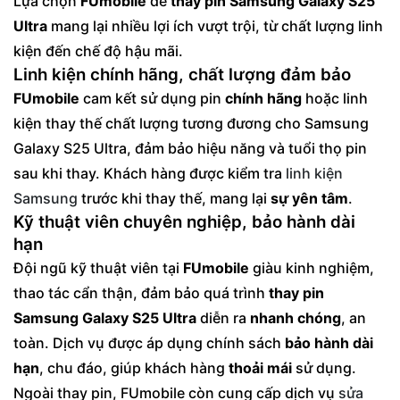
Lựa chọn
FUmobile
để
thay pin Samsung Galaxy S25
Ultra
mang lại nhiều lợi ích vượt trội, từ chất lượng linh
kiện đến chế độ hậu mãi.
Linh kiện chính hãng, chất lượng đảm bảo
FUmobile
cam kết sử dụng pin
chính hãng
hoặc linh
kiện thay thế chất lượng tương đương cho Samsung
Galaxy S25 Ultra, đảm bảo hiệu năng và tuổi thọ pin
sau khi thay. Khách hàng được kiểm tra
linh kiện
Samsung
trước khi thay thế, mang lại
sự yên tâm
.
Kỹ thuật viên chuyên nghiệp, bảo hành dài
hạn
Đội ngũ kỹ thuật viên tại
FUmobile
giàu kinh nghiệm,
thao tác cẩn thận, đảm bảo quá trình
thay pin
Samsung Galaxy S25 Ultra
diễn ra
nhanh chóng
, an
toàn. Dịch vụ được áp dụng chính sách
bảo hành dài
hạn
, chu đáo, giúp khách hàng
thoải mái
sử dụng.
Ngoài thay pin, FUmobile còn cung cấp dịch vụ
sửa