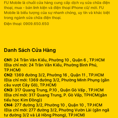
FU Mobile là chuỗi cửa hàng cung cấp dịch vụ sửa chữa điện
thoại, mua - bán linh kiện và điện thoại iPhone cũ/ mới. FU
Mobile là biểu tượng của sự nhanh chóng, uy tín và khác biệt
trong ngành sửa chữa điện thoại.
Điện thoại: 0909.650.650
info@fumobile.vn
Danh Sách Cửa Hàng
CN1
: 24 Trần Văn Kiểu, Phường 10 , Quận 6 , TP.HCM
(Địa chỉ mới: 24 Trần Văn Kiểu, Phường Bình Phú,
TP.HCM)
CN2
: 1369 đường 3/2, Phường 16 , Quận 11 , TP.HCM
(Địa chỉ mới: 1369 đường 3/2, Phường Minh Phụng (gần
cầu vượt Cây Gõ), TP.HCM)
CN3
: 317 Quang Trung, P.10 , Quận Gò Vấp , TP.HCM
(Địa chỉ mới: 317 Quang Trung, P. Gò Vấp, TPHCM(gần
tiểu học Kim Đồng))
CN4
: 277 đường 3/2, Phường 10 , Quận 10 , TP.HCM
(Địa chỉ mới: 277 đường 3/2, Phường Vườn Lài (gần ngã
tư đường 3/2 và Lê Hồng Phong), TP.HCM)