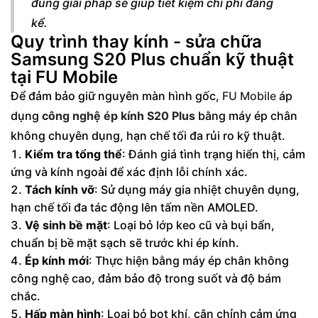
đúng giải pháp sẽ giúp tiết kiệm chi phí đáng
kể.
Quy trình thay kính - sửa chữa
Samsung S20 Plus chuẩn kỹ thuật
tại FU Mobile
Để đảm bảo giữ nguyên màn hình gốc,
FU Mobile
áp
dụng
công nghệ ép kính S20 Plus
bằng máy ép chân
không chuyên dụng, hạn chế tối đa rủi ro kỹ thuật.
Kiểm tra tổng thể
: Đánh giá tình trạng hiển thị, cảm
ứng và kính ngoài để xác định lỗi chính xác.
Tách kính vỡ
: Sử dụng máy gia nhiệt chuyên dụng,
hạn chế tối đa tác động lên tấm nền AMOLED.
Vệ sinh bề mặt
: Loại bỏ lớp keo cũ và bụi bẩn,
chuẩn bị bề mặt sạch sẽ trước khi ép kính.
Ép kính mới
: Thực hiện bằng máy ép chân không
công nghệ cao, đảm bảo độ trong suốt và độ bám
chắc.
Hấp màn hình
: Loại bỏ bọt khí, cân chỉnh cảm ứng