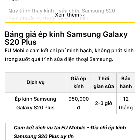
Quy trình thay kính - sửa chữa Samsung S20
Xem thêm
Plus chuẩn kỹ thuật tại FU Mobile
FAQ – Câu hỏi thường gặp về sửa kính
Bảng giá ép kính Samsung Galaxy
Samsung S20 Plus bị nứt kính
S20 Plus
FU Mobile cam kết chi phí minh bạch, không phát sinh
trong suốt quá trình
sửa điện thoại Samsung
.
Giá ép
Thời
Bảo
Dịch vụ
kính
gian sửa
hành
Ép kính Samsung
950,000
12
2-3 giờ
Galaxy S20 Plus
đ
tháng
Cam kết dịch vụ tại FU Mobile - Địa chỉ ép kính
Samsung S20 Plus uy tín