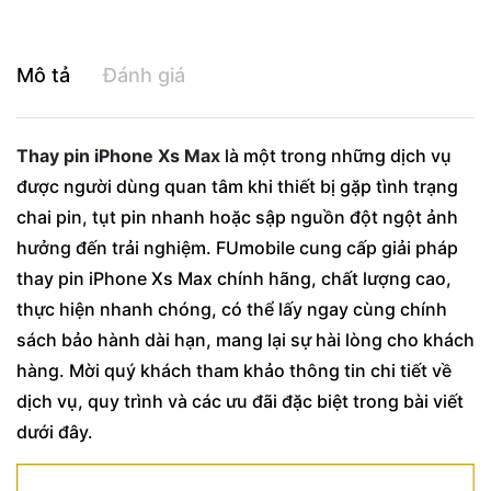
Mô tả
Đánh giá
Thay pin iPhone Xs Max
là một trong những dịch vụ
được người dùng quan tâm khi thiết bị gặp tình trạng
chai pin, tụt pin nhanh hoặc sập nguồn đột ngột ảnh
hưởng đến trải nghiệm. FUmobile cung cấp giải pháp
thay pin iPhone Xs Max chính hãng, chất lượng cao,
thực hiện nhanh chóng, có thể lấy ngay cùng chính
sách bảo hành dài hạn, mang lại sự hài lòng cho khách
hàng. Mời quý khách tham khảo thông tin chi tiết về
dịch vụ, quy trình và các ưu đãi đặc biệt trong bài viết
dưới đây.