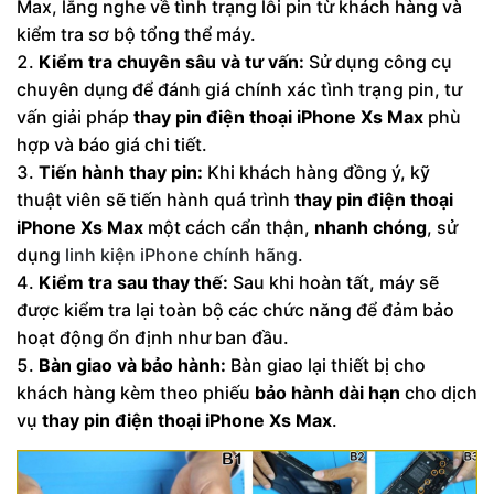
Max, lắng nghe về tình trạng lỗi pin từ khách hàng và
kiểm tra sơ bộ tổng thể máy.
Kiểm tra chuyên sâu và tư vấn:
Sử dụng công cụ
chuyên dụng để đánh giá chính xác tình trạng pin, tư
vấn giải pháp
thay pin điện thoại iPhone Xs Max
phù
hợp và báo giá chi tiết.
Tiến hành thay pin:
Khi khách hàng đồng ý, kỹ
thuật viên sẽ tiến hành quá trình
thay pin điện thoại
iPhone Xs Max
một cách cẩn thận,
nhanh chóng
, sử
dụng
linh kiện iPhone chính hãng
.
Kiểm tra sau thay thế:
Sau khi hoàn tất, máy sẽ
được kiểm tra lại toàn bộ các chức năng để đảm bảo
hoạt động ổn định như ban đầu.
Bàn giao và bảo hành:
Bàn giao lại thiết bị cho
khách hàng kèm theo phiếu
bảo hành dài hạn
cho dịch
vụ
thay pin điện thoại iPhone Xs Max
.