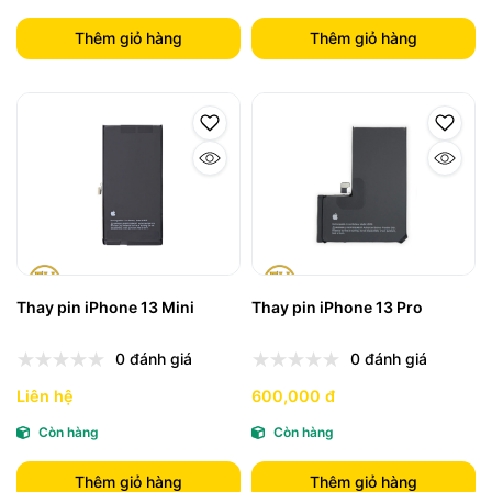
Thêm giỏ hàng
Thêm giỏ hàng
Thay pin iPhone 13 Mini
Thay pin iPhone 13 Pro
0 đánh giá
0 đánh giá
Liên hệ
600,000 đ
Còn hàng
Còn hàng
Thêm giỏ hàng
Thêm giỏ hàng