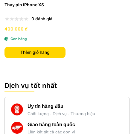
Thay pin iPhone XS
0 đánh giá
400,000 đ
Còn hàng
Thêm giỏ hàng
Dịch vụ tốt nhất
Uy tín hàng đầu
Chất lượng - Dịch vụ - Thương hiệu
Giao hàng toàn quốc
Liên kết tất cả các đơn vị