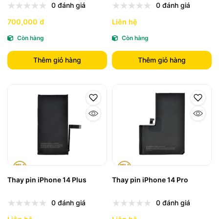
0 đánh giá
0 đánh giá
700,000 đ
Liên hệ
Còn hàng
Còn hàng
Thêm giỏ hàng
Thêm giỏ hàng
Thay pin iPhone 14 Plus
Thay pin iPhone 14 Pro
0 đánh giá
0 đánh giá