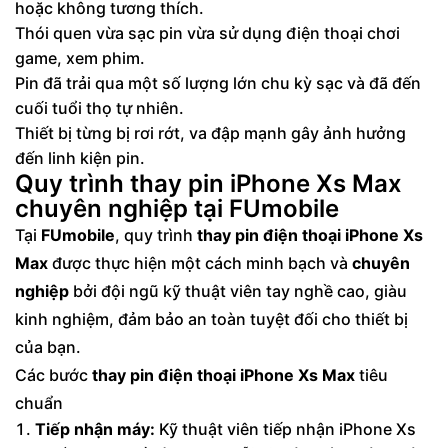
hoặc không tương thích.
Thói quen vừa sạc pin vừa sử dụng điện thoại chơi
game, xem phim.
Pin đã trải qua một số lượng lớn chu kỳ sạc và đã đến
cuối tuổi thọ tự nhiên.
Thiết bị từng bị rơi rớt, va đập mạnh gây ảnh hưởng
đến linh kiện pin.
Quy trình thay pin iPhone Xs Max
chuyên nghiệp tại FUmobile
Tại
FUmobile
, quy trình
thay pin điện thoại iPhone Xs
Max
được thực hiện một cách minh bạch và
chuyên
nghiệp
bởi đội ngũ kỹ thuật viên tay nghề cao, giàu
kinh nghiệm, đảm bảo an toàn tuyệt đối cho thiết bị
của bạn.
Các bước
thay pin điện thoại iPhone Xs Max
tiêu
chuẩn
Tiếp nhận máy:
Kỹ thuật viên tiếp nhận iPhone Xs