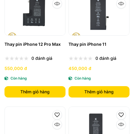
Thay pin iPhone 12 Pro Max
Thay pin iPhone 11
0 đánh giá
0 đánh giá
550,000 đ
450,000 đ
Còn hàng
Còn hàng
Thêm giỏ hàng
Thêm giỏ hàng