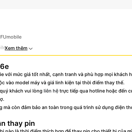
i FUmobile
ile
Xem thêm
 cao
16e
ấy ngay
6e với mức giá tốt nhất, cạnh tranh và phù hợp mọi khách 
uộc vào model máy và giá linh kiện tại thời điểm thay thế.
, quý khách vui lòng
liên hệ
trực tiếp qua hotline hoặc đến 
ợ.
ăng mà còn đảm bảo an toàn trong quá trình sử dụng điện t
n thay pin
 nào là thời điểm thích hợp để thay pin cho thiết bị của m