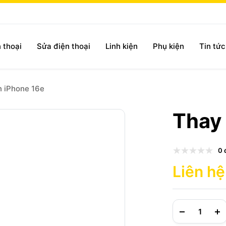
 thoại
Sửa điện thoại
Linh kiện
Phụ kiện
Tin tứ
n iPhone 16e
Thay 
0 
Liên hệ