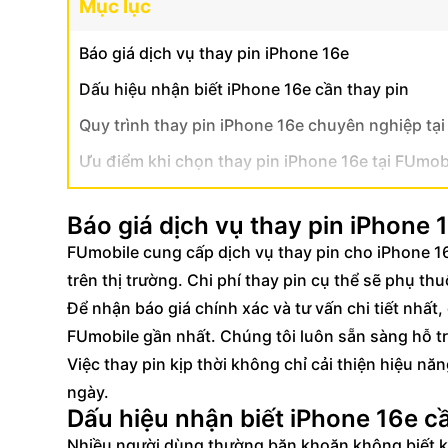
Mục lục
Báo giá dịch vụ thay pin iPhone 16e
Dấu hiệu nhận biết iPhone 16e cần thay pin
Quy trình thay pin iPhone 16e chuyên nghiệp tạ
Ưu điểm khi chọn thay pin iPhone 16e tại FUmob
Sử dụng linh kiện pin chính hãng, chất lượng
Báo giá dịch vụ thay pin iPhone 
Thời gian thay pin iPhone 16e nhanh chóng, l
FUmobile cung cấp dịch vụ thay pin cho iPhone 1
Chính sách bảo hành dài hạn, uy tín
trên thị trường. Chi phí thay pin cụ thể sẽ phụ th
Cam kết dịch vụ và giải pháp bền vững
Để nhận báo giá chính xác và tư vấn chi tiết nhất
Đảm bảo tính nguyên bản của máy
FUmobile gần nhất. Chúng tôi luôn sẵn sàng hỗ tr
Việc thay pin kịp thời không chỉ cải thiện hiệu n
Giải pháp xử lý pin cũ thân thiện môi trường
ngày.
Dấu hiệu nhận biết iPhone 16e cầ
Nhiều người dùng thường băn khoăn không biết khi