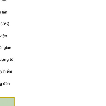
 lần
-30%),
việc
ời gian
ượng tối
uy hiểm
ng đến