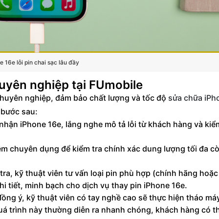
e 16e lỗi pin chai sạc lâu đầy
huyên nghiệp tại FUmobile
chuyên nghiệp, đảm bảo chất lượng và tốc độ
sửa chữa iPh
 bước sau:
 nhận iPhone 16e, lắng nghe mô tả lỗi từ khách hàng và kiể
 chuyên dụng để kiểm tra chính xác dung lượng tối đa còn
tra, kỹ thuật viên tư vấn loại pin phù hợp (chính hãng hoặ
i tiết, minh bạch cho dịch vụ thay pin iPhone 16e.
ồng ý, kỹ thuật viên có tay nghề cao sẽ thực hiện tháo má
Quá trình này thường diễn ra nhanh chóng, khách hàng có t