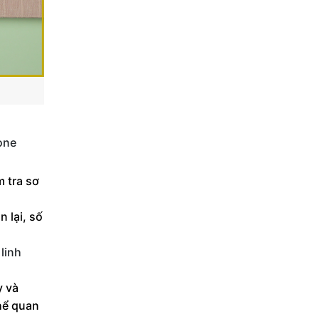
one
m tra sơ
 lại, số
c
linh
y và
hể quan