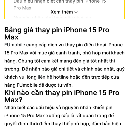
Dấu hiệu nhận biết cần thay pin iPhone 15
Pro Max
Xem thêm
Nguyên nhân phổ biến gây chai pin
Quy trình thay pin điện thoại iPhone 15 Pro
Bảng giá thay pin iPhone 15 Pro
Max chuyên nghiệp
Max
FUmobile
cung cấp dịch vụ thay pin điện thoại iPhone
Ưu điểm dịch vụ thay pin iPhone 15 Pro Max
tại FUmobile
15 Pro Max với mức giá cạnh tranh, phù hợp mọi khách
hàng. Chúng tôi cam kết mang đến giá tốt nhất thị
Linh kiện chất lượng và tương thích
trường. Để nhận báo giá chi tiết và chính xác nhất, quý
Kỹ thuật viên tay nghề cao
khách vui lòng
liên hệ
hotline hoặc đến trực tiếp cửa
Thời gian thay thế nhanh chóng
hàng FUmobile để được tư vấn.
Khi nào cần thay pin iPhone 15 Pro
Cam kết chất lượng và bảo hành tại FUmobile
Max?
Nhận biết các dấu hiệu và nguyên nhân khiến pin
iPhone 15 Pro Max xuống cấp là rất quan trọng để
quyết định thời điểm thay thế phù hợp, đảm bảo hiệu