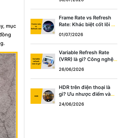
hợp
Frame Rate vs Refresh
Rate: Khác biệt cốt lõi và
áy, mục
cách chọn thông số phù
 đồng
01/07/2026
hợp
ng.
Variable Refresh Rate
(VRR) là gì? Công nghệ
chống xé hình cho game
26/06/2026
thủ PC, PS5, Xbox
HDR trên điện thoại là
gì? Ưu nhược điểm và
cách dùng tối ưu
24/06/2026