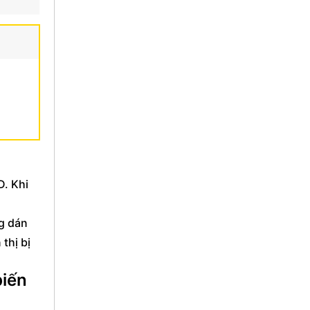
D. Khi
g dán
thị bị
biến