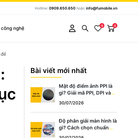
Hotline:
0909.650.650
hoặc
info@fumobile.vn
0
0
c công nghệ
 để
:
Bài viết mới nhất
Mật độ điểm ảnh PPI là
hục
gì? Giải mã PPI, DPI và
cách chọn màn hình
30/07/2026
chuẩn
Độ phân giải màn hình là
gì? Cách chọn chuẩn
HD, Full HD, 2K, 4K phù
30/07/2026