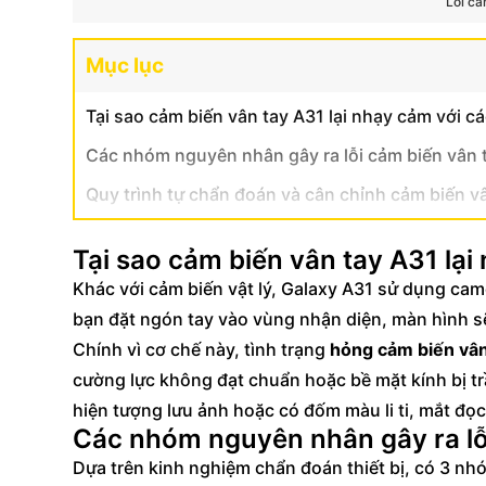
Lỗi c
Mục lục
Tại sao cảm biến vân tay A31 lại nhạy cảm với c
Các nhóm nguyên nhân gây ra lỗi cảm biến vân
Quy trình tự chẩn đoán và cân chỉnh cảm biến vâ
Tại sao cảm biến vân tay A31 lại
Khác với cảm biến vật lý, Galaxy A31 sử dụng ca
bạn đặt ngón tay vào vùng nhận diện, màn hình sẽ
Chính vì cơ chế này, tình trạng
hỏng cảm biến vân
cường lực không đạt chuẩn hoặc bề mặt kính bị trầ
hiện tượng lưu ảnh hoặc có đốm màu li ti, mắt đọc
Các nhóm nguyên nhân gây ra lỗ
Dựa trên kinh nghiệm chẩn đoán thiết bị, có 3 n