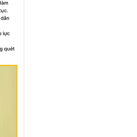
 làm
tục.
, dẫn
 lực
g quét