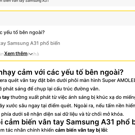
ảm biến vân tay Samsung A31
ác yếu tố bên ngoài?
 tay Samsung A31 phổ biến
Xem thêm
n tay A31 tại nhà
 nhạy cảm với các yếu tố bên ngoài?
mera quét vân tay đặt bên dưới phôi màn hình Super AMOLE
 phát sáng để chụp lại cấu trúc đường vân.
 tay
thường xuất phát từ việc ánh sáng bị khúc xạ do miến
y xước sâu ngay tại điểm quét. Ngoài ra, nếu tấm nền hiển 
 phía dưới sẽ nhận diện sai dữ liệu và từ chối mở khóa.
i cảm biến vân tay Samsung A31 phổ 
hóm tác nhân chính khiến
cảm biến vân tay bị lỗi
: