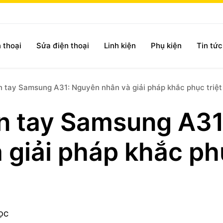
 thoại
Sửa điện thoại
Linh kiện
Phụ kiện
Tin tứ
n tay Samsung A31: Nguyên nhân và giải pháp khắc phục triệt
ân tay Samsung A31
 giải pháp khắc p
ỌC