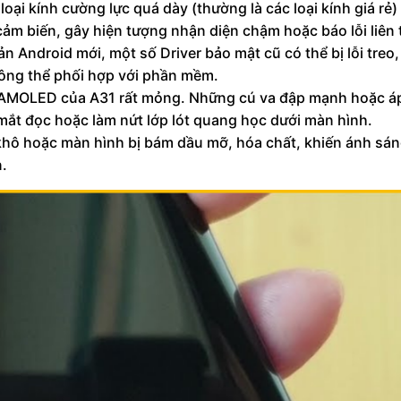
loại kính cường lực quá dày (thường là các loại kính giá rẻ)
m biến, gây hiện tượng nhận diện chậm hoặc báo lỗi liên 
n Android mới, một số Driver bảo mật cũ có thể bị lỗi treo
hông thể phối hợp với phần mềm.
AMOLED của A31 rất mỏng. Những cú va đập mạnh hoặc áp
rí mắt đọc hoặc làm nứt lớp lót quang học dưới màn hình.
khô hoặc màn hình bị bám dầu mỡ, hóa chất, khiến ánh sán
.