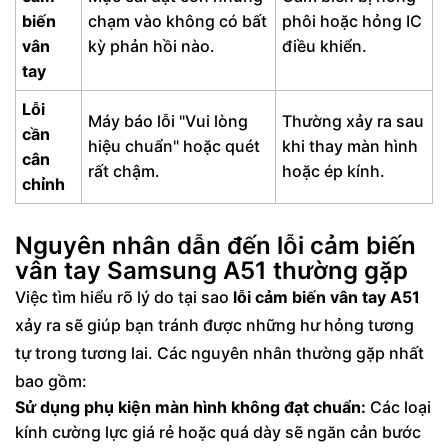
biến
chạm vào không có bất
phôi hoặc hỏng IC
vân
kỳ phản hồi nào.
điều khiển.
tay
Lỗi
Máy báo lỗi "Vui lòng
Thường xảy ra sau
cần
hiệu chuẩn" hoặc quét
khi thay màn hình
cân
rất chậm.
hoặc ép kính.
chỉnh
Nguyên nhân dẫn đến lỗi cảm biến
vân tay Samsung A51 thường gặp
Việc tìm hiểu rõ lý do tại sao
lỗi cảm biến vân tay A51
xảy ra sẽ giúp bạn tránh được những hư hỏng tương
tự trong tương lai. Các nguyên nhân thường gặp nhất
bao gồm:
Sử dụng phụ kiện màn hình không đạt chuẩn:
Các loại
kính cường lực giá rẻ hoặc quá dày sẽ ngăn cản bước