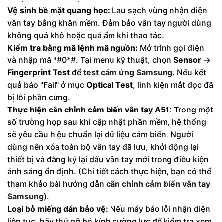
Vệ sinh bề mặt quang học:
Lau sạch vùng nhận diện
vân tay bằng khăn mềm. Đảm bảo vân tay người dùng
không quá khô hoặc quá ẩm khi thao tác.
Kiểm tra bằng mã lệnh mã nguồn:
Mở trình gọi điện
và nhập mã *#0*#. Tại menu kỹ thuật, chọn
Sensor
->
Fingerprint Test
để
test cảm ứng Samsung
. Nếu kết
quả báo "Fail" ở mục
Optical Test
, linh kiện mắt đọc đã
bị lỗi phần cứng.
Thực hiện cân chỉnh cảm biến vân tay A51:
Trong một
số trường hợp sau khi cập nhật phần mềm, hệ thống
sẽ yêu cầu hiệu chuẩn lại dữ liệu cảm biến. Người
dùng nên xóa toàn bộ vân tay đã lưu, khởi động lại
thiết bị và đăng ký lại dấu vân tay mới trong điều kiện
ánh sáng ổn định. (Chi tiết cách thực hiện, bạn có thể
tham khảo bài hướng dẫn
cân chỉnh cảm biến vân tay
Samsung
).
Loại bỏ miếng dán bảo vệ:
Nếu máy báo lỗi nhận diện
liên tục, hãy thử gỡ bỏ kính cường lực để kiểm tra xem