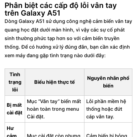
Phân biệt các cấp độ lỗi vân tay
trên Galaxy A51
Dòng Galaxy A51 sử dụng công nghệ cảm biến vân tay
quang học đặt dưới màn hình, vì vậy các sự cố phát
sinh thường phức tạp hơn so với cảm biến truyền
thống. Để có hướng xử lý đúng đắn, bạn cần xác định
xem máy đang gặp tình trạng nào dưới đây:
Tình
Nguyên nhân phổ
trạng
Biểu hiện thực tế
biến
lỗi
Mục “Vân tay” biến mất
Lỗi phần mềm hệ
Bị mất
hoàn toàn trong menu
thống hoặc đứt
cài đặt
Cài đặt.
cáp vân tay.
Hư
cảm
Mục cài đặt còn nhưng
Cảm biến bị hỏng