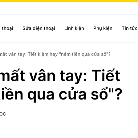
 thoại
Sửa điện thoại
Linh kiện
Phụ kiện
Tin tứ
mất vân tay: Tiết kiệm hay "ném tiền qua cửa sổ"?
mất vân tay: Tiết
iền qua cửa sổ"?
ĐỌC