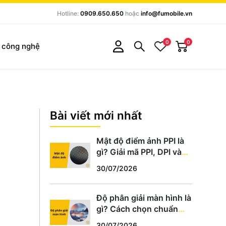
Hotline:
0909.650.650
hoặc
info@fumobile.vn
0
0
c công nghệ
Bài viết mới nhất
Mật độ điểm ảnh PPI là
gì? Giải mã PPI, DPI và
cách chọn màn hình
30/07/2026
chuẩn
Độ phân giải màn hình là
gì? Cách chọn chuẩn
HD, Full HD, 2K, 4K phù
30/07/2026