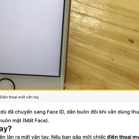
Điện thoại mất vân tay
), dù đã chuyển sang Face ID, dân buôn đôi khi vẫn dùng th
huôn mặt (Mất Face).
tay?
n lăn ra mất vân tay. Nếu bạn gặp một chiếc
điện thoại m