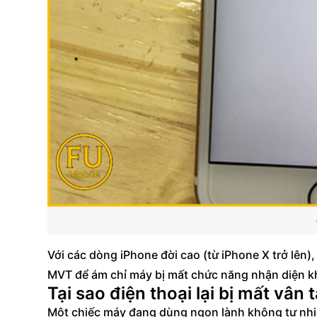
Với các dòng iPhone đời cao (từ iPhone X trở lên
MVT để ám chỉ máy bị mất chức năng nhận diện k
Tại sao điện thoại lại bị mất vân 
Một chiếc máy đang dùng ngon lành không tự nhiê