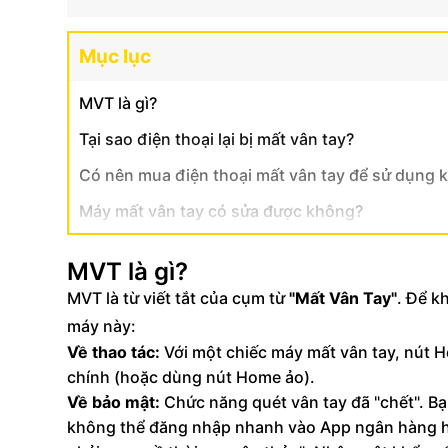
Mục lục
MVT là gì?
Tại sao điện thoại lại bị mất vân tay?
Có nên mua điện thoại mất vân tay để sử dụng 
Máy mất vân tay có sửa được không?
MVT là gì?
MVT là từ viết tắt của cụm từ
"Mất Vân Tay"
. Để k
máy này:
Về thao tác:
Với một chiếc máy mất vân tay, nút H
chính (hoặc dùng nút Home ảo).
Về bảo mật:
Chức năng quét vân tay đã "chết". B
không thể đăng nhập nhanh vào App ngân hàng ha