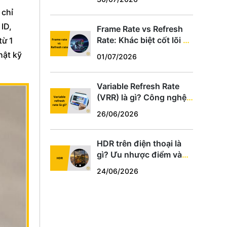
hợp
 chỉ
ID,
Frame Rate vs Refresh
Rate: Khác biệt cốt lõi và
từ 1
cách chọn thông số phù
hật kỹ
01/07/2026
hợp
Variable Refresh Rate
(VRR) là gì? Công nghệ
chống xé hình cho game
26/06/2026
thủ PC, PS5, Xbox
HDR trên điện thoại là
gì? Ưu nhược điểm và
cách dùng tối ưu
24/06/2026