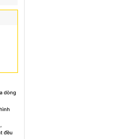
ủa dòng
 hình
,
t đều