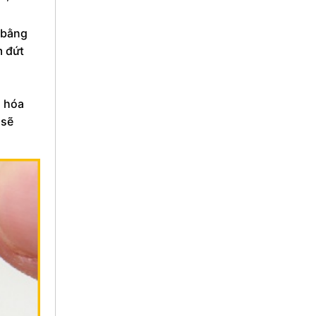
 bằng
m đứt
ã hóa
 sẽ