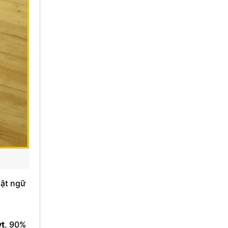
uật ngữ
vt
, 90%