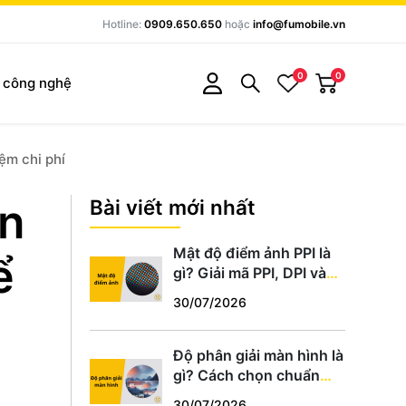
Hotline:
0909.650.650
hoặc
info@fumobile.vn
0
0
c công nghệ
ệm chi phí
ện
Bài viết mới nhất
Mật độ điểm ảnh PPI là
ể
gì? Giải mã PPI, DPI và
cách chọn màn hình
30/07/2026
chuẩn
Độ phân giải màn hình là
gì? Cách chọn chuẩn
HD, Full HD, 2K, 4K phù
30/07/2026