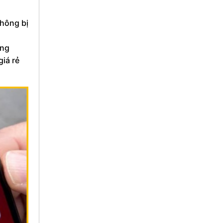
không bị
ứng
giá rẻ