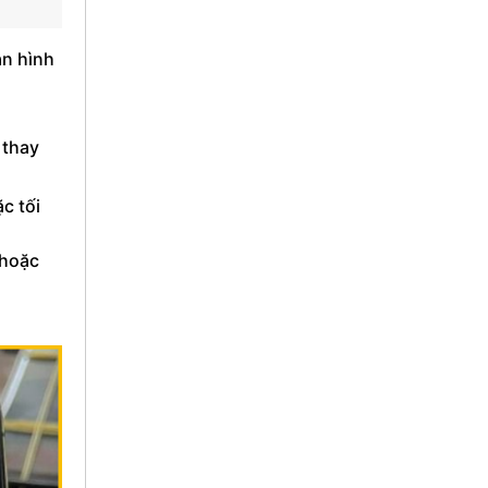
àn hình
 thay
c tối
 hoặc