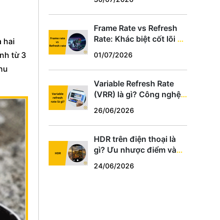
hợp
Frame Rate vs Refresh
Rate: Khác biệt cốt lõi và
 hai
cách chọn thông số phù
nh từ 3
01/07/2026
hợp
thu
Variable Refresh Rate
(VRR) là gì? Công nghệ
chống xé hình cho game
26/06/2026
thủ PC, PS5, Xbox
HDR trên điện thoại là
gì? Ưu nhược điểm và
cách dùng tối ưu
24/06/2026