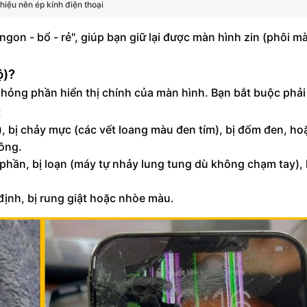
hiệu nên ép kính điện thoại
"ngon - bổ - rẻ", giúp bạn giữ lại được màn hình zin (phôi m
ộ)?
 hỏng phần hiển thị chính của màn hình. Bạn bắt buộc phải
:
 bị chảy mực (các vết loang màu đen tím), bị đốm đen, hoặ
ông.
phần, bị loạn (máy tự nhảy lung tung dù không chạm tay),
định, bị rung giật hoặc nhòe màu.