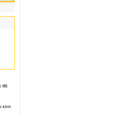
c độ
p kính