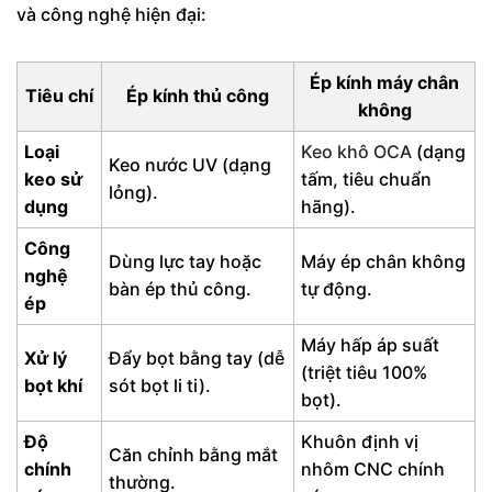
và công nghệ hiện đại:
Ép kính máy chân
Tiêu chí
Ép kính thủ công
không
Loại
Keo khô OCA
(dạng
Keo nước UV (dạng
keo sử
tấm, tiêu chuẩn
lỏng).
dụng
hãng).
Công
Dùng lực tay hoặc
Máy ép chân không
nghệ
bàn ép thủ công.
tự động.
ép
Máy hấp áp suất
Xử lý
Đẩy bọt bằng tay (dễ
(triệt tiêu 100%
bọt khí
sót bọt li ti).
bọt).
Độ
Khuôn định vị
Căn chỉnh bằng mắt
chính
nhôm CNC chính
thường.