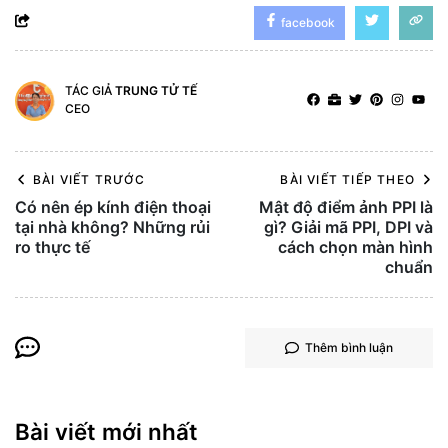
facebook
TÁC GIẢ
TRUNG TỬ TẾ
CEO
BÀI VIẾT TRƯỚC
BÀI VIẾT TIẾP THEO
Có nên ép kính điện thoại
Mật độ điểm ảnh PPI là
tại nhà không? Những rủi
gì? Giải mã PPI, DPI và
ro thực tế
cách chọn màn hình
chuẩn
Thêm bình luận
Bài viết mới nhất