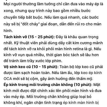
Mọi người thường lầm tưởng chỉ cần đưa vào máy ép là
xong, nhưng quy trình này bao gồm nhiều bước
chuyển tiếp bắt buộc. Nếu làm quá nhanh, các bước
này sẽ bị "đốt cháy" giai đoạn, dẫn đến rủi ro cho màn
hình.
Tách kính vỡ (15 - 25 phút):
Đây là khâu quan trọng
nhất. Kỹ thuật viên phải dùng dây cắt kim cương mảnh
để tách kính vỡ ra khỏi phôi màn hình retina là gì. Nếu
kính vỡ vụn quá nhiều, thời gian bóc tách sẽ lâu hơn
để tránh làm trầy xước lớp phim.
Vệ sinh keo cũ (10 - 15 phút):
Toàn bộ lớp keo cũ phải
được làm sạch hoàn toàn. Nếu làm ẩu, lớp
keo ép kính
OCA
mới sẽ bị cộm, gây ảnh hưởng đến thẩm mỹ.
Ép kính trong môi trường chân không (10 phút):
Mặt
kính mới được đặt chính xác lên phôi màn hình và đưa
vào máy ép. Môi trường chân không giúp loại bỏ
không khí, ngăn chặn tình trạng
ép kính màn hình bị