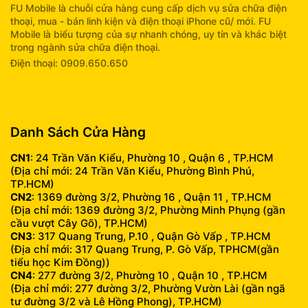
FU Mobile là chuỗi cửa hàng cung cấp dịch vụ sửa chữa điện
thoại, mua - bán linh kiện và điện thoại iPhone cũ/ mới. FU
Mobile là biểu tượng của sự nhanh chóng, uy tín và khác biệt
trong ngành sửa chữa điện thoại.
Điện thoại: 0909.650.650
info@fumobile.vn
Danh Sách Cửa Hàng
CN1
: 24 Trần Văn Kiểu, Phường 10 , Quận 6 , TP.HCM
(Địa chỉ mới: 24 Trần Văn Kiểu, Phường Bình Phú,
TP.HCM)
CN2
: 1369 đường 3/2, Phường 16 , Quận 11 , TP.HCM
(Địa chỉ mới: 1369 đường 3/2, Phường Minh Phụng (gần
cầu vượt Cây Gõ), TP.HCM)
CN3
: 317 Quang Trung, P.10 , Quận Gò Vấp , TP.HCM
(Địa chỉ mới: 317 Quang Trung, P. Gò Vấp, TPHCM(gần
tiểu học Kim Đồng))
CN4
: 277 đường 3/2, Phường 10 , Quận 10 , TP.HCM
(Địa chỉ mới: 277 đường 3/2, Phường Vườn Lài (gần ngã
tư đường 3/2 và Lê Hồng Phong), TP.HCM)