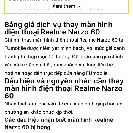
Xem thêm
Các dấu hiệu nhận biết màn hình Realme
Narzo 60 bị hỏng
Bảng giá dịch vụ thay màn hình
Nguyên nhân phổ biến gây lỗi màn hình
điện thoại Realme Narzo 60
Realme Narzo 60
Chi phí thay màn hình điện thoại Realme Narzo 60 tại
Quy trình và lợi ích thay màn hình điện thoại
FUmobile được niêm yết minh bạch, với mức giá cạnh
Realme Narzo 60 tại FUmobile
tranh phù hợp mọi đối tượng. Để nhận báo giá chính
Quy trình thay màn hình Realme Narzo 60
xác và tư vấn chi tiết, quý khách vui lòng
liên hệ
chuyên nghiệp
hotline hoặc đến trực tiếp cửa hàng FUmobile.
Lợi ích khi chọn FUmobile cho dịch vụ thay
Dấu hiệu và nguyên nhân cần thay
màn hình Realme Narzo 60
màn hình điện thoại Realme Narzo
60
Cam kết của FUmobile khi thay màn hình
Nhận biết sớm các vấn đề của màn hình giúp bạn có
Realme Narzo 60
phương án khắc phục kịp thời.
Các dấu hiệu nhận biết màn hình Realme
Narzo 60 bị hỏng