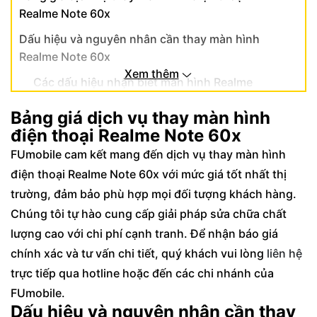
Realme Note 60x
Dấu hiệu và nguyên nhân cần thay màn hình
Realme Note 60x
Xem thêm
Các dấu hiệu nhận biết màn hình Realme
Note 60x bị hỏng
Bảng giá dịch vụ thay màn hình
Nguyên nhân phổ biến dẫn đến hư hỏng
điện thoại Realme Note 60x
màn hình điện thoại
FUmobile cam kết mang đến dịch vụ thay màn hình
Quy trình thay màn hình điện thoại Realme
điện thoại Realme Note 60x với mức giá tốt nhất thị
Note 60x chuyên nghiệp tại FUmobile
trường, đảm bảo phù hợp mọi đối tượng khách hàng.
Các bước tiếp nhận và kiểm tra máy ban
Chúng tôi tự hào cung cấp giải pháp sửa chữa chất
đầu
lượng cao với chi phí cạnh tranh. Để nhận báo giá
Quy trình thực hiện thay màn hình Realme
chính xác và tư vấn chi tiết, quý khách vui lòng
liên hệ
Note 60x tiêu chuẩn
trực tiếp qua hotline hoặc đến các chi nhánh của
Lợi ích khi chọn dịch vụ thay màn hình điện
FUmobile.
thoại Realme Note 60x tại FUmobile
Dấu hiệu và nguyên nhân cần thay