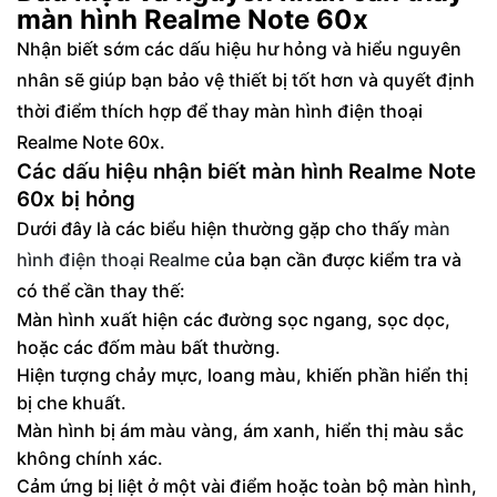
màn hình Realme Note 60x
Chất lượng linh kiện chính hãng và kỹ thuật
Nhận biết sớm các dấu hiệu hư hỏng và hiểu nguyên
sửa chữa chuyên nghiệp
nhân sẽ giúp bạn bảo vệ thiết bị tốt hơn và quyết định
Chính sách bảo hành dài hạn và dịch vụ
thời điểm thích hợp để thay màn hình điện thoại
hậu mãi tận tâm
Realme Note 60x.
Các dấu hiệu nhận biết màn hình Realme Note
60x bị hỏng
Dưới đây là các biểu hiện thường gặp cho thấy
màn
hình điện thoại Realme
của bạn cần được kiểm tra và
có thể cần thay thế:
Màn hình xuất hiện các đường sọc ngang, sọc dọc,
hoặc các đốm màu bất thường.
Hiện tượng chảy mực, loang màu, khiến phần hiển thị
bị che khuất.
Màn hình bị ám màu vàng, ám xanh, hiển thị màu sắc
không chính xác.
Cảm ứng bị liệt ở một vài điểm hoặc toàn bộ màn hình,