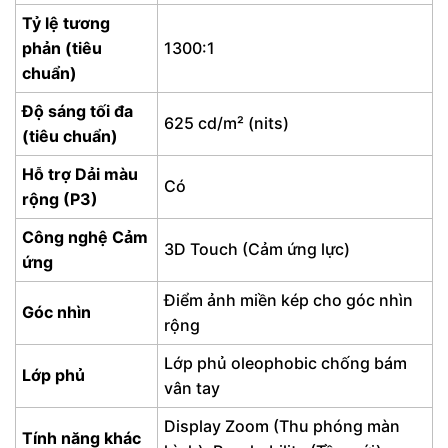
Tỷ lệ tương
phản (tiêu
1300:1
chuẩn)
Độ sáng tối đa
625 cd/m² (nits)
(tiêu chuẩn)
Hỗ trợ Dải màu
Có
rộng (P3)
Công nghệ Cảm
3D Touch (Cảm ứng lực)
ứng
Điểm ảnh miền kép cho góc nhìn
Góc nhìn
rộng
Lớp phủ oleophobic chống bám
Lớp phủ
vân tay
Display Zoom (Thu phóng màn
Tính năng khác