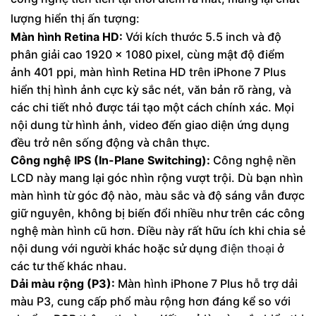
lượng hiển thị ấn tượng:
Màn hình Retina HD:
Với kích thước 5.5 inch và độ
phân giải cao 1920 x 1080 pixel, cùng mật độ điểm
ảnh 401 ppi, màn hình Retina HD trên iPhone 7 Plus
hiển thị hình ảnh cực kỳ sắc nét, văn bản rõ ràng, và
các chi tiết nhỏ được tái tạo một cách chính xác. Mọi
nội dung từ hình ảnh, video đến giao diện ứng dụng
đều trở nên sống động và chân thực.
Công nghệ IPS (In-Plane Switching):
Công nghệ nền
LCD này mang lại góc nhìn rộng vượt trội. Dù bạn nhìn
màn hình từ góc độ nào, màu sắc và độ sáng vẫn được
giữ nguyên, không bị biến đổi nhiều như trên các công
nghệ màn hình cũ hơn. Điều này rất hữu ích khi chia sẻ
nội dung với người khác hoặc sử dụng
điện thoại
ở
các tư thế khác nhau.
Dải màu rộng (P3):
Màn hình iPhone 7 Plus hỗ trợ dải
màu P3, cung cấp phổ màu rộng hơn đáng kể so với