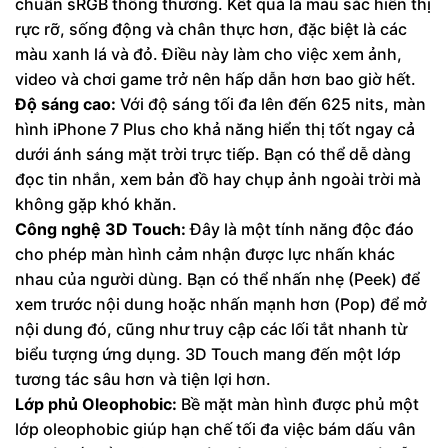
chuẩn sRGB thông thường. Kết quả là màu sắc hiển thị
rực rỡ, sống động và chân thực hơn, đặc biệt là các
màu xanh lá và đỏ. Điều này làm cho việc xem ảnh,
video và chơi game trở nên hấp dẫn hơn bao giờ hết.
Độ sáng cao:
Với độ sáng tối đa lên đến 625 nits, màn
hình iPhone 7 Plus cho khả năng hiển thị tốt ngay cả
dưới ánh sáng mặt trời trực tiếp. Bạn có thể dễ dàng
đọc tin nhắn, xem bản đồ hay chụp ảnh ngoài trời mà
không gặp khó khăn.
Công nghệ 3D Touch:
Đây là một tính năng độc đáo
cho phép màn hình cảm nhận được lực nhấn khác
nhau của người dùng. Bạn có thể nhấn nhẹ (Peek) để
xem trước nội dung hoặc nhấn mạnh hơn (Pop) để mở
nội dung đó, cũng như truy cập các lối tắt nhanh từ
biểu tượng ứng dụng. 3D Touch mang đến một lớp
tương tác sâu hơn và tiện lợi hơn.
Lớp phủ Oleophobic:
Bề mặt màn hình được phủ một
lớp oleophobic giúp hạn chế tối đa việc bám dấu vân