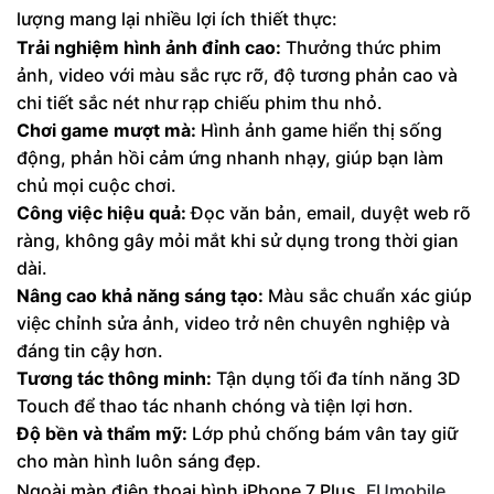
lượng mang lại nhiều lợi ích thiết thực:
Trải nghiệm hình ảnh đỉnh cao:
Thưởng thức phim
ảnh, video với màu sắc rực rỡ, độ tương phản cao và
chi tiết sắc nét như rạp chiếu phim thu nhỏ.
Chơi game mượt mà:
Hình ảnh game hiển thị sống
động, phản hồi cảm ứng nhanh nhạy, giúp bạn làm
chủ mọi cuộc chơi.
Công việc hiệu quả:
Đọc văn bản, email, duyệt web rõ
ràng, không gây mỏi mắt khi sử dụng trong thời gian
dài.
Nâng cao khả năng sáng tạo:
Màu sắc chuẩn xác giúp
việc chỉnh sửa ảnh, video trở nên chuyên nghiệp và
đáng tin cậy hơn.
Tương tác thông minh:
Tận dụng tối đa tính năng 3D
Touch để thao tác nhanh chóng và tiện lợi hơn.
Độ bền và thẩm mỹ:
Lớp phủ chống bám vân tay giữ
cho màn hình luôn sáng đẹp.
Ngoài màn điện thoại hình iPhone 7 Plus,
FUmobile