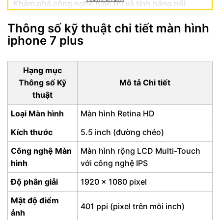
Khám phá công nghệ hiển thị và tính năng nổi
bật
Thông số kỹ thuật chi tiết màn hình
Lợi ích vượt trội dành cho người sử dụng màn
iphone 7 plus
hình iPhone 7 Plus
Hạng mục
Thông số Kỹ
Mô tả Chi tiết
thuật
Loại Màn hình
Màn hình Retina HD
Kích thước
5.5 inch (đường chéo)
Công nghệ Màn
Màn hình rộng LCD Multi-Touch
hình
với công nghệ IPS
Độ phân giải
1920 x 1080 pixel
Mật độ điểm
401 ppi (pixel trên mỗi inch)
ảnh