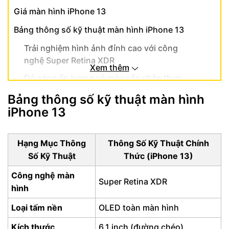
Giá màn hình iPhone 13
Bảng thông số kỹ thuật màn hình iPhone 13
Trải nghiệm hình ảnh đỉnh cao với công
nghệ Super Retina XDR
Xem thêm
Độ sáng ấn tượng và màu sắc chân thực
đến kinh ngạc
Bảng thông số kỹ thuật màn hình
Độ bền vượt trội và tương tác mượt mà của
iPhone 13
màn hình iPhone 13
Hạng Mục Thông
Thông Số Kỹ Thuật Chính
Số Kỹ Thuật
Thức (iPhone 13)
Công nghệ màn
Super Retina XDR
hình
Loại tấm nền
OLED toàn màn hình
Kích thước
6.1 inch (đường chéo)