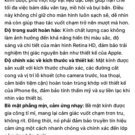
kính được phủ một lớp vật liệu đặc biệt giúp hạn chế
tối đa việc bám dấu vân tay, mồ hôi và bụi bẩn. Điều
này không chỉ giữ cho màn hình luôn sạch sẽ, dễ nhìn
mà còn giúp thao tác vuốt chạm trở nên mượt mà hơn.
Độ trong suốt hoàn hảo:
Kính chất lượng cao không
làm ảnh hưởng đến khả năng hiển thị màu sắc, độ
sáng và chi tiết của màn hình Retina HD, đảm bảo trải
nghiệm thị giác nguyên bản như thiết kế của Apple.
Độ chính xác về kích thước và thiết kế:
Mặt kính được
sản xuất với kích thước chuẩn xác, các đường cắt
cong và vị trí lỗ khoét (cho camera trước, loa thoại,
cảm biến tiệm cận) hoàn toàn trùng khớp với thiết kế
của iPhone 6s, đảm bảo tính thẩm mỹ và sự liền lạc khi
nhìn vào thiết bị.
Bề mặt phẳng mịn, cảm ứng nhạy:
Bề mặt kính được
gia công tỉ mỉ, mang lại cảm giác vuốt chạm trơn tru,
không rít. Đồng thời, nó phải đảm bảo truyền tín hiệu
cảm ứng một cách nhanh chóng và chính xác đến lớp