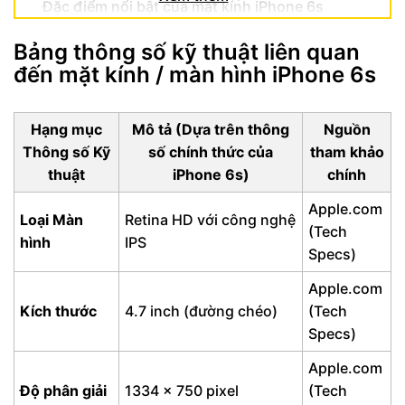
Đặc điểm nổi bật của mặt kính iPhone 6s
chất lượng
Bảng thông số kỹ thuật liên quan
Lợi ích khi sở hữu mặt kính iPhone 6s chất
đến mặt kính / màn hình iPhone 6s
lượng từ FUmobile
Hạng mục
Mô tả (Dựa trên thông
Nguồn
Thông số Kỹ
số chính thức của
tham khảo
thuật
iPhone 6s)
chính
Apple.com
Loại Màn
Retina HD với công nghệ
(Tech
hình
IPS
Specs)
Apple.com
Kích thước
4.7 inch (đường chéo)
(Tech
Specs)
Apple.com
Độ phân giải
1334 x 750 pixel
(Tech