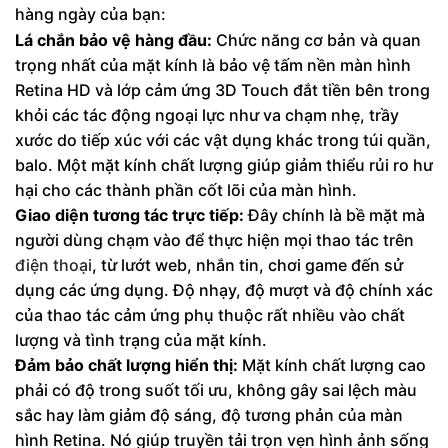
hàng ngày của bạn:
Lá chắn bảo vệ hàng đầu:
Chức năng cơ bản và quan
trọng nhất của mặt kính là bảo vệ tấm nền màn hình
Retina HD và lớp cảm ứng 3D Touch đắt tiền bên trong
khỏi các tác động ngoại lực như va chạm nhẹ, trầy
xước do tiếp xúc với các vật dụng khác trong túi quần,
balo. Một mặt kính chất lượng giúp giảm thiểu rủi ro hư
hại cho các thành phần cốt lõi của màn hình.
Giao diện tương tác trực tiếp:
Đây chính là bề mặt mà
người dùng chạm vào để thực hiện mọi thao tác trên
điện thoại
, từ lướt web, nhắn tin, chơi game đến sử
dụng các ứng dụng. Độ nhạy, độ mượt và độ chính xác
của thao tác cảm ứng phụ thuộc rất nhiều vào chất
lượng và tình trạng của mặt kính.
Đảm bảo chất lượng hiển thị:
Mặt kính chất lượng cao
phải có độ trong suốt tối ưu, không gây sai lệch màu
sắc hay làm giảm độ sáng, độ tương phản của màn
hình Retina. Nó giúp truyền tải trọn vẹn hình ảnh sống