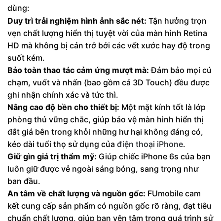
dùng:
Duy trì trải nghiệm hình ảnh sắc nét:
Tận hưởng trọn
vẹn chất lượng hiển thị tuyệt vời của màn hình Retina
HD mà không bị cản trở bởi các vết xước hay độ trong
suốt kém.
Bảo toàn thao tác cảm ứng mượt mà:
Đảm bảo mọi cú
chạm, vuốt và nhấn (bao gồm cả 3D Touch) đều được
ghi nhận chính xác và tức thì.
Nâng cao độ bền cho thiết bị:
Một mặt kính tốt là lớp
phòng thủ vững chắc, giúp bảo vệ màn hình hiển thị
đắt giá bên trong khỏi những hư hại không đáng có,
kéo dài tuổi thọ sử dụng của
điện thoại iPhone
.
Giữ gìn giá trị thẩm mỹ:
Giúp chiếc iPhone 6s của bạn
luôn giữ được vẻ ngoài sáng bóng, sang trọng như
ban đầu.
An tâm về chất lượng và nguồn gốc:
FUmobile cam
kết cung cấp sản phẩm có nguồn gốc rõ ràng, đạt tiêu
chuẩn chất lượng, giúp bạn yên tâm trong quá trình sử