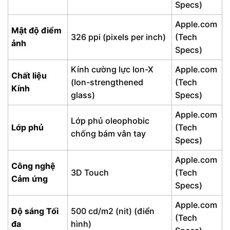
Specs)
Apple.com
Mật độ điểm
326 ppi (pixels per inch)
(Tech
ảnh
Specs)
Kính cường lực Ion-X
Apple.com
Chất liệu
(Ion-strengthened
(Tech
Kính
glass)
Specs)
Apple.com
Lớp phủ oleophobic
Lớp phủ
(Tech
chống bám vân tay
Specs)
Apple.com
Công nghệ
3D Touch
(Tech
Cảm ứng
Specs)
Apple.com
Độ sáng Tối
500 cd/m2 (nit) (điển
(Tech
đa
hình)