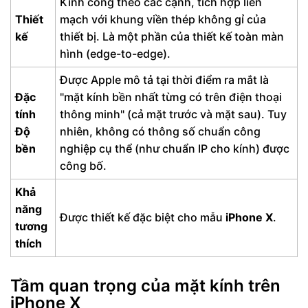
Kính cong theo các cạnh, tích hợp liền
Thiết
mạch với khung viền thép không gỉ của
kế
thiết bị. Là một phần của thiết kế toàn màn
hình (edge-to-edge).
Được Apple mô tả tại thời điểm ra mắt là
Đặc
"mặt kính bền nhất từng có trên điện thoại
tính
thông minh" (cả mặt trước và mặt sau). Tuy
Độ
nhiên, không có thông số chuẩn công
bền
nghiệp cụ thể (như chuẩn IP cho kính) được
công bố.
Khả
năng
Được thiết kế đặc biệt cho mẫu
iPhone X
.
tương
thích
Tầm quan trọng của mặt kính trên
iPhone X