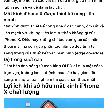
vân tay, mồ hôi và các vết bẩn dầu mỡ, giúp màn hình
luôn sạch sẽ và dễ dàng lau chùi.
Mặt kính iPhone X được thiết kế cong liền
mạch
Mặt kính được thiết kế cong nhẹ ở các cạnh, ôm sát và
liền mạch với khung viền làm từ thép không gỉ của
iPhone X. Điều này không chỉ tạo cảm giác cầm nắm
thoải mái mà còn góp phần tạo nên vẻ đẹp tinh tế,
sang trọng của thiết kế toàn màn hình (edge-to-edge).
Độ trong suốt cao
Đảm bảo ánh sáng từ màn hình OLED đi qua một cách
trọn vẹn, không làm sai lệch màu sắc hay giảm độ
sáng, mang lại trải nghiệm thị giác chân thực nhất.
Lợi ích khi sở hữu mặt kính iPhone
X chất lượng