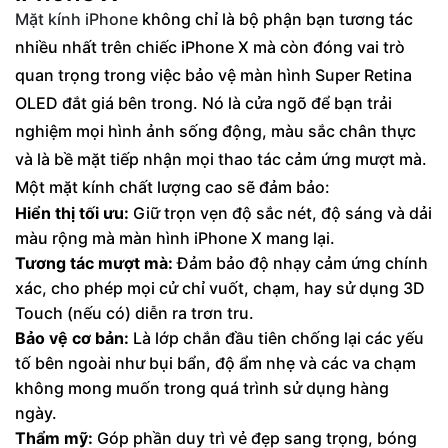
Mặt kính iPhone
không chỉ là bộ phận bạn tương tác
nhiều nhất trên chiếc iPhone X mà còn đóng vai trò
quan trọng trong việc bảo vệ màn hình Super Retina
OLED đắt giá bên trong. Nó là cửa ngõ để bạn trải
nghiệm mọi hình ảnh sống động, màu sắc chân thực
và là bề mặt tiếp nhận mọi thao tác cảm ứng mượt mà.
Một mặt kính chất lượng cao sẽ đảm bảo:
Hiển thị tối ưu:
Giữ trọn vẹn độ sắc nét, độ sáng và dải
màu rộng mà màn hình iPhone X mang lại.
Tương tác mượt mà:
Đảm bảo độ nhạy cảm ứng chính
xác, cho phép mọi cử chỉ vuốt, chạm, hay sử dụng 3D
Touch (nếu có) diễn ra trơn tru.
Bảo vệ cơ bản:
Là lớp chắn đầu tiên chống lại các yếu
tố bên ngoài như bụi bẩn, độ ẩm nhẹ và các va chạm
không mong muốn trong quá trình sử dụng hàng
ngày.
Thẩm mỹ:
Góp phần duy trì vẻ đẹp sang trọng, bóng