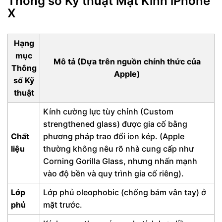
Thông số Kỹ thuật Mặt Kính iPhone
X
Mặt kính iPhone X được thiết kế cong liền
mạch
Hạng
Độ trong suốt cao
mục
Lợi ích khi sở hữu mặt kính iPhone X chất
Mô tả (Dựa trên nguồn chính thức của
Thông
lượng
Apple)
số Kỹ
Tại sao nên chọn mua mặt kính iPhone X tại
thuật
FUmobile?
Kính cường lực tùy chỉnh (Custom
strengthened glass) được gia cố bằng
Chất
phương pháp trao đổi ion kép. (Apple
liệu
thường không nêu rõ nhà cung cấp như
Corning Gorilla Glass, nhưng nhấn mạnh
vào độ bền và quy trình gia cố riêng).
Lớp
Lớp phủ oleophobic (chống bám vân tay) ở
phủ
mặt trước.