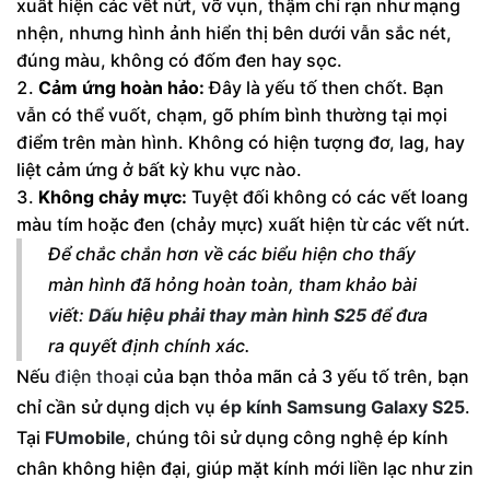
xuất hiện các vết nứt, vỡ vụn, thậm chí rạn như mạng
nhện, nhưng hình ảnh hiển thị bên dưới vẫn sắc nét,
đúng màu, không có đốm đen hay sọc.
Cảm ứng hoàn hảo:
Đây là yếu tố then chốt. Bạn
vẫn có thể vuốt, chạm, gõ phím bình thường tại mọi
điểm trên màn hình. Không có hiện tượng đơ, lag, hay
liệt cảm ứng ở bất kỳ khu vực nào.
Không chảy mực:
Tuyệt đối không có các vết loang
màu tím hoặc đen (chảy mực) xuất hiện từ các vết nứt.
Để chắc chắn hơn về các biểu hiện cho thấy
màn hình đã hỏng hoàn toàn, tham khảo bài
viết:
Dấu hiệu phải thay màn hình S25
để đưa
ra quyết định chính xác.
Nếu
điện thoại
của bạn thỏa mãn cả 3 yếu tố trên, bạn
chỉ cần sử dụng dịch vụ
ép kính Samsung Galaxy S25
.
Tại
FUmobile
, chúng tôi sử dụng công nghệ ép kính
chân không hiện đại, giúp mặt kính mới liền lạc như zin