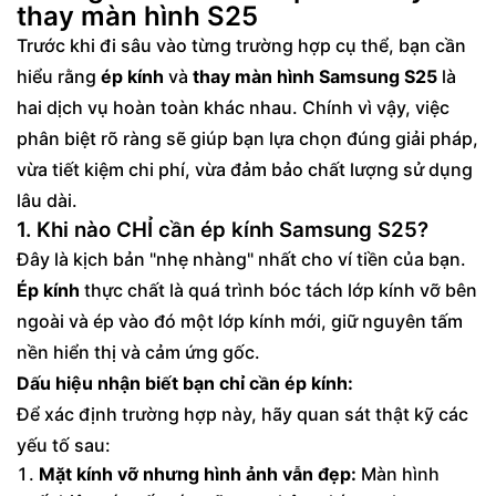
thay màn hình S25
Vậy nên ép kính hay thay màn hình Samsung
Trước khi đi sâu vào từng trường hợp cụ thể, bạn cần
Galaxy S25?
hiểu rằng
ép kính
và
thay màn hình Samsung S25
là
hai dịch vụ hoàn toàn khác nhau. Chính vì vậy, việc
phân biệt rõ ràng sẽ giúp bạn lựa chọn đúng giải pháp,
vừa tiết kiệm chi phí, vừa đảm bảo chất lượng sử dụng
lâu dài.
1. Khi nào CHỈ cần ép kính Samsung S25?
Đây là kịch bản "nhẹ nhàng" nhất cho ví tiền của bạn.
Ép kính
thực chất là quá trình bóc tách lớp kính vỡ bên
ngoài và ép vào đó một lớp kính mới, giữ nguyên tấm
nền hiển thị và cảm ứng gốc.
Dấu hiệu nhận biết bạn chỉ cần ép kính:
Để xác định trường hợp này, hãy quan sát thật kỹ các
yếu tố sau:
Mặt kính vỡ nhưng hình ảnh vẫn đẹp:
Màn hình