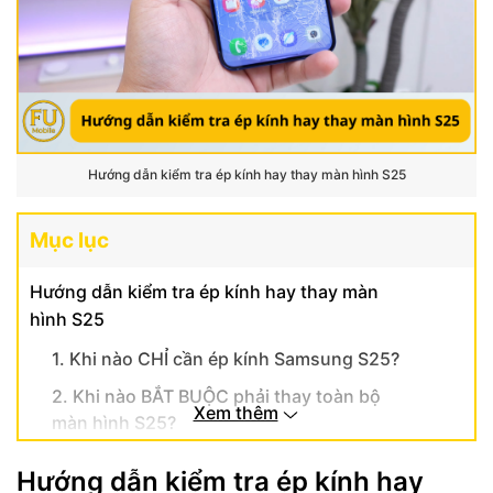
Hướng dẫn kiểm tra ép kính hay thay màn hình S25
Mục lục
Hướng dẫn kiểm tra ép kính hay thay màn
hình S25
1. Khi nào CHỈ cần ép kính Samsung S25?
2. Khi nào BẮT BUỘC phải thay toàn bộ
Xem thêm
màn hình S25?
3. Hướng dẫn kiểm tra màn hình Samsung
Hướng dẫn kiểm tra ép kính hay
S25 tại nhà