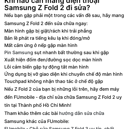
Khi nào cần mang điện thoại
Samsung Z Fold 2 đi sửa?
Nếu bạn gặp phải một trong các vấn đề sau, hãy mang
Samsung Z Fold 2 đến sửa chữa ngay:
Màn hình gập bị giật/rách khi trải phẳng
Bản lề phát ra tiếng kêu lạ khi đóng/mở
Mất cảm ứng ở nếp gập màn hình
Pin Samsung
sụt nhanh bất thường sau khi gập
Xuất hiện đốm đen/đường sọc dọc màn hình
Lỗi cảm biến gập tự động tắt màn hình
Ứng dụng bị vỡ giao diện khi chuyển chế độ màn hình
Touchpad không nhận thao tác ở chế độ gập
Nếu Z Fold 2 của bạn bị những lỗi trên, hãy đem máy
đến FUmobile - địa chỉ sửa chữa Samsung Z Fold 2 uy
tín tại Thành phố Hồ Chí Minh!
Tham khảo thêm các bài
hướng dẫn sửa chữa
Samsung khác của FUmobile:
FUmobile - Chỗ sửa Samsung Z Fold 3 uy tín, chất