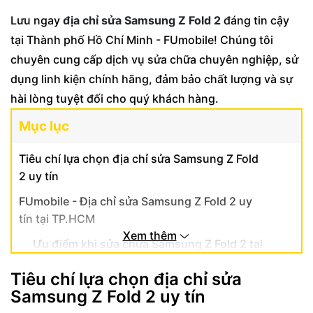
Lưu ngay
địa chỉ sửa Samsung Z Fold 2
đáng tin cậy
tại Thành phố Hồ Chí Minh - FUmobile! Chúng tôi
chuyên cung cấp dịch vụ sửa chữa chuyên nghiệp, sử
dụng linh kiện chính hãng, đảm bảo chất lượng và sự
hài lòng tuyệt đối cho quý khách hàng.
Mục lục
Tiêu chí lựa chọn địa chỉ sửa Samsung Z Fold
2 uy tín
FUmobile - Địa chỉ sửa Samsung Z Fold 2 uy
tín tại TP.HCM
Xem thêm
Ưu điểm khi sửa chữa Samsung Z Fold 2 tại
FUmobile
Tiêu chí lựa chọn địa chỉ sửa
Quy trình sửa chữa Samsung Z Fold 2
Samsung Z Fold 2 uy tín
chuyên nghiệp tại FUmobile