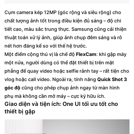
Cụm camera kép 12MP (góc rộng và siêu rộng) cho
chất lượng ảnh tốt trong điều kiện đủ sáng – độ chi
tiết cao, màu sắc trung thực. Samsung cũng cải thiện
thuật toán xử lý ảnh, giúp ảnh chụp đêm sáng và rõ
nét hơn đáng kể so với thế hệ trước.
Một điểm cộng thú vị là chế độ
FlexCam
: khi gập máy
một nửa, người dùng có thể đặt thiết bị trên mặt
phẳng để quay video hoặc selfie rảnh tay – rất tiện cho
vlog hoặc call video. Ngoài ra, tính năng
Quick Shot 3
góc độ
cũng cho phép chụp ảnh ngay từ màn hình
phụ mà không cần mở máy – cực kỳ hữu ích.
Giao diện và tiện ích: One UI tối ưu tốt cho
thiết bị gập