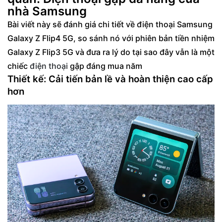
mượt mọi tác vụ
nhà Samsung
Thời lượng pin: Đủ dùng cả ngày, hỗ trợ sạc
Bài viết này sẽ đánh giá chi tiết về điện thoại Samsung
nhanh 25W
Galaxy Z Flip4 5G, so sánh nó với phiên bản tiền nhiệm
Camera: Ổn định, nhiều tính năng hỗ trợ
Galaxy Z Flip3 5G và đưa ra lý do tại sao đây vẫn là một
quay – chụp sáng tạo
chiếc
điện thoại
gập đáng mua năm
Giao diện và tiện ích: One UI tối ưu tốt cho
Thiết kế: Cải tiến bản lề và hoàn thiện cao cấp
thiết bị gập
hơn
Review Samsung Z Flip 4 sau thời gian sử
dụng: Những lỗi có thể phát sinh và cách
khắc phục
Có nên mua Samsung Z Flip 4 trong năm
2025?