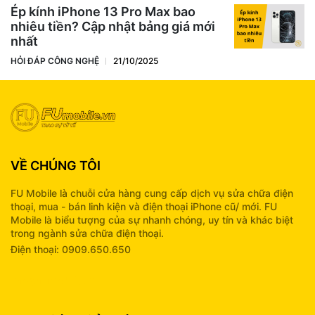
Ép kính iPhone 13 Pro Max bao
nhiêu tiền? Cập nhật bảng giá mới
nhất
HỎI ĐÁP CÔNG NGHỆ
21/10/2025
VỀ CHÚNG TÔI
FU Mobile là chuỗi cửa hàng cung cấp dịch vụ sửa chữa điện
thoại, mua - bán linh kiện và điện thoại iPhone cũ/ mới. FU
Mobile là biểu tượng của sự nhanh chóng, uy tín và khác biệt
trong ngành sửa chữa điện thoại.
Điện thoại: 0909.650.650
info@fumobile.vn