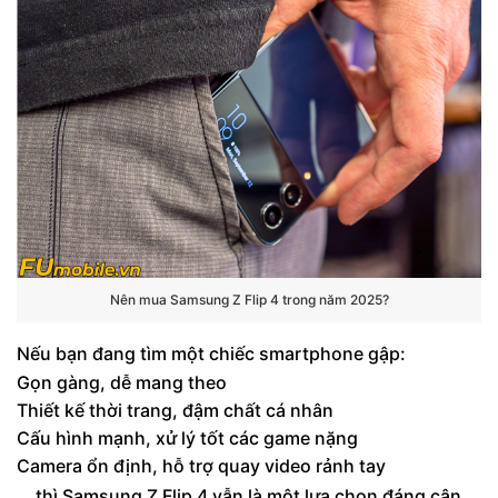
Nên mua Samsung Z Flip 4 trong năm 2025?
Nếu bạn đang tìm một chiếc smartphone gập:
Gọn gàng, dễ mang theo
Thiết kế thời trang, đậm chất cá nhân
Cấu hình mạnh, xử lý tốt các game nặng
Camera ổn định, hỗ trợ quay video rảnh tay
… thì Samsung Z Flip 4 vẫn là một lựa chọn đáng cân