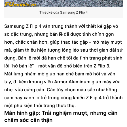
Thiết kế của Samsung Z Flip 4
Samsung Z Flip 4 vẫn trung thành với thiết kế gập vỏ
sò đặc trưng, nhưng bản lề đã được tinh chỉnh gọn
hơn, chắc chắn hơn, giúp thao tác gập – mở máy mượt
mà, giảm thiểu hiện tượng lỏng lẻo sau thời gian dài sử
dụng. Bản lề mới đã hạn chế tối đa tình trạng phát sinh
lỗi “hở bản lề” – một vấn đề phổ biến trên Z Flip 3.
Mặt lưng nhám mờ giúp hạn chế bám mồ hôi và vân
tay, đi kèm khung viền Armor Aluminum giúp máy vừa
nhẹ, vừa cứng cáp. Các tùy chọn màu sắc như hồng
cam hay xanh lơ trẻ trung cũng khiến Z Flip 4 trở thành
một phụ kiện thời trang thực thụ.
Màn hình gập: Trải nghiệm mượt, nhưng cần
chăm sóc cẩn thận