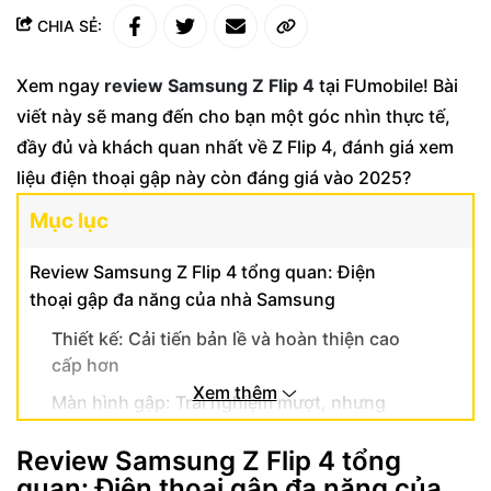
CHIA SẺ:
Xem ngay
review Samsung Z Flip 4
tại FUmobile! Bài
viết này sẽ mang đến cho bạn một góc nhìn thực tế,
đầy đủ và khách quan nhất về Z Flip 4, đánh giá xem
liệu điện thoại gập này còn đáng giá vào 2025?
Mục lục
Review Samsung Z Flip 4 tổng quan: Điện
thoại gập đa năng của nhà Samsung
Thiết kế: Cải tiến bản lề và hoàn thiện cao
cấp hơn
Xem thêm
Màn hình gập: Trải nghiệm mượt, nhưng
cần chăm sóc cẩn thận
Review Samsung Z Flip 4 tổng
Hiệu năng: Snapdragon 8+ Gen 1 xử lý
quan: Điện thoại gập đa năng của