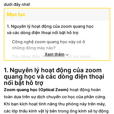
dưới đây nhé!
Mục lục
1. Nguyên lý hoạt động của zoom quang học
và các dòng điện thoại nổi bật hỗ trợ
Công nghệ zoom quang học này có ở
những dòng máy nào?
Xem thêm
Các dòng điện thoại nổi bật hỗ trợ zoom
quang học đỉnh nhất hiện nay:
1. Nguyên lý hoạt động của zoom
2. Phân biệt Zoom quang học, Zoom kỹ thuật
quang học và các dòng điện thoại
số và Zoom chất lượng quang học
nổi bật hỗ trợ
3. Mẹo chọn chế độ zoom phù hợp khi chụp
Zoom quang học (Optical Zoom)
hoạt động hoàn
ảnh hằng ngày
toàn dựa trên sự dịch chuyển cơ học của phần cứng.
Khi bạn kích hoạt tính năng thu phóng này trên máy,
các lớp thấu kính vật lý bên trong ống kính sẽ tự động