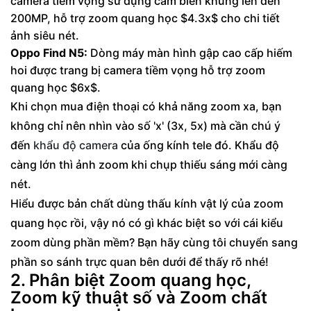
camera tiềm vọng sử dụng cảm biến khủng lên đến
200MP, hỗ trợ zoom quang học $4.3x$ cho chi tiết
ảnh siêu nét.
Oppo Find N5:
Dòng máy màn hình gập cao cấp hiếm
hoi được trang bị camera tiềm vọng hỗ trợ zoom
quang học $6x$.
Khi chọn mua điện thoại có khả năng zoom xa, bạn
không chỉ nên nhìn vào số 'x' (3x, 5x) mà cần chú ý
đến
khẩu độ camera
của ống kính tele đó. Khẩu độ
càng lớn thì ảnh zoom khi chụp thiếu sáng mới càng
nét.
Hiểu được bản chất dùng thấu kính vật lý của zoom
quang học rồi, vậy nó có gì khác biệt so với cái kiểu
zoom dùng phần mềm? Bạn hãy cùng tôi chuyển sang
phần so sánh trực quan bên dưới để thấy rõ nhé!
2. Phân biệt Zoom quang học,
Zoom kỹ thuật số và Zoom chất