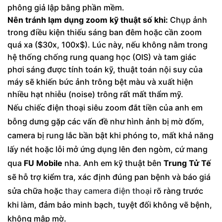
phông giả lập bằng phần mềm.
Nên tránh lạm dụng zoom kỹ thuật số khi:
Chụp ảnh
trong điều kiện thiếu sáng ban đêm hoặc cần zoom
quá xa ($30x, 100x$). Lúc này, nếu không nằm trong
hệ thống chống rung quang học (OIS) và tam giác
phơi sáng được tính toán kỹ, thuật toán nội suy của
máy sẽ khiến bức ảnh trông bệt màu và xuất hiện
nhiều hạt nhiễu (noise) trông rất mất thẩm mỹ.
Nếu chiếc điện thoại siêu zoom đắt tiền của anh em
bỗng dưng gặp các vấn đề như hình ảnh bị mờ đốm,
camera bị rung lắc bần bật khi phóng to, mất khả năng
lấy nét hoặc lỗi mở ứng dụng lên đen ngòm, cứ mang
qua
FU Mobile
nha. Anh em kỹ thuật bên
Trung Tử Tế
sẽ hỗ trợ kiểm tra, xác định đúng pan bệnh và báo giá
sửa chữa hoặc
thay camera điện thoại
rõ ràng trước
khi làm, đảm bảo minh bạch, tuyệt đối không vẽ bệnh,
không mập mờ.