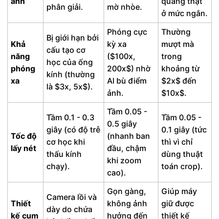
ảnh
quang thật
phân giải.
mờ nhòe.
ở mức ngắn.
Phóng cực
Thường
Bị giới hạn bởi
Khả
kỳ xa
mượt mà
cấu tạo cơ
năng
($100x,
trong
học của ống
phóng
200x$) nhờ
khoảng từ
kính (thường
xa
AI bù điểm
$2x$ đến
là $3x, 5x$).
ảnh.
$10x$.
Tầm 0.05 -
Tầm 0.1 - 0.3
Tầm 0.05 -
0.5 giây
giây (có độ trễ
0.1 giây (tức
Tốc độ
(nhanh ban
cơ học khi
thì vì chỉ
lấy nét
đầu, chậm
thấu kính
dùng thuật
khi zoom
chạy).
toán crop).
cao).
Gọn gàng,
Giúp máy
Camera lồi và
Thiết
không ảnh
giữ được
dày do chứa
kế cụm
hưởng đến
thiết kế