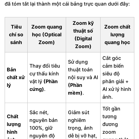
đã tóm tắt lại thành một cái bảng trực quan dưới đây:
Zoom kỹ
Tiêu
Zoom quang
Zoom chất
thuật số
chí so
học (Optical
lượng
(Digital
sánh
Zoom)
quang học
Zoom)
Cắt góc
Sử dụng
Thay đổi tiêu
cảm biến
Bản
thuật toán
cự thấu kính
siêu độ
chất xử
nội suy và AI
vật lý
(Phần
phân giải +
lý
(Phần
cứng)
.
AI xử lý hình
mềm)
.
ảnh.
Tốt gần
Sắc nét,
Giảm sút
Chất
tương
nguyên bản
nghiêm
lượng
đương
100%, giữ
trọng, ảnh
hình
zoom
nguyên độ
dễ bị vỡ hạt,