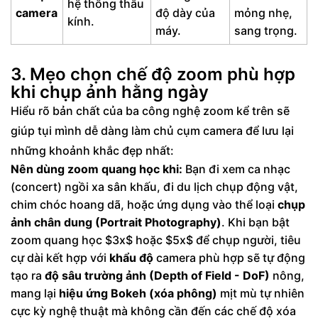
hệ thống thấu
camera
độ dày của
mỏng nhẹ,
kính.
máy.
sang trọng.
3. Mẹo chọn chế độ zoom phù hợp
khi chụp ảnh hằng ngày
Hiểu rõ bản chất của ba công nghệ zoom kể trên sẽ
giúp tụi mình dễ dàng làm chủ cụm camera để lưu lại
những khoảnh khắc đẹp nhất:
Nên dùng zoom quang học khi:
Bạn đi xem ca nhạc
(concert) ngồi xa sân khấu, đi du lịch chụp động vật,
chim chóc hoang dã, hoặc ứng dụng vào thể loại
chụp
ảnh chân dung (Portrait Photography)
. Khi bạn bật
zoom quang học $3x$ hoặc $5x$ để chụp người, tiêu
cự dài kết hợp với
khẩu độ
camera phù hợp sẽ tự động
tạo ra
độ sâu trường ảnh (Depth of Field - DoF)
nông,
mang lại
hiệu ứng Bokeh (xóa phông)
mịt mù tự nhiên
cực kỳ nghệ thuật mà không cần đến các chế độ xóa