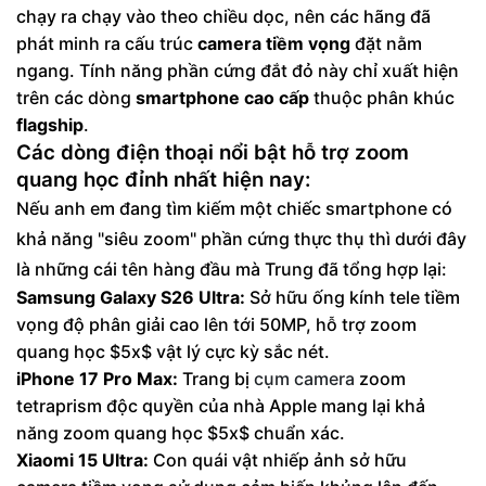
chạy ra chạy vào theo chiều dọc, nên các hãng đã
phát minh ra cấu trúc
camera tiềm vọng
đặt nằm
ngang. Tính năng phần cứng đắt đỏ này chỉ xuất hiện
trên các dòng
smartphone cao cấp
thuộc phân khúc
flagship
.
Các dòng điện thoại nổi bật hỗ trợ zoom
quang học đỉnh nhất hiện nay:
Nếu anh em đang tìm kiếm một chiếc smartphone có
khả năng "siêu zoom" phần cứng thực thụ thì dưới đây
là những cái tên hàng đầu mà Trung đã tổng hợp lại:
Samsung Galaxy S26 Ultra:
Sở hữu ống kính tele tiềm
vọng độ phân giải cao lên tới 50MP, hỗ trợ zoom
quang học $5x$ vật lý cực kỳ sắc nét.
iPhone 17 Pro Max:
Trang bị
cụm camera
zoom
tetraprism độc quyền của nhà Apple mang lại khả
năng zoom quang học $5x$ chuẩn xác.
Xiaomi 15 Ultra:
Con quái vật nhiếp ảnh sở hữu