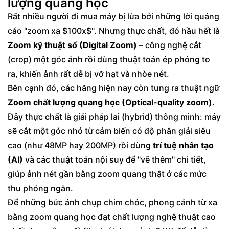
lượng quang học
Rất nhiều người đi mua máy bị lừa bởi những lời quảng
cáo "zoom xa $100x$". Nhưng thực chất, đó hầu hết là
Zoom kỹ thuật số (Digital Zoom)
– công nghệ cắt
(crop) một góc ảnh rồi dùng thuật toán ép phóng to
ra, khiến ảnh rất dễ bị vỡ hạt và nhòe nét.
Bên cạnh đó, các hãng hiện nay còn tung ra thuật ngữ
Zoom chất lượng quang học (Optical-quality zoom)
.
Đây thực chất là giải pháp lai (hybrid) thông minh: máy
sẽ cắt một góc nhỏ từ cảm biến có độ phân giải siêu
cao (như 48MP hay 200MP) rồi dùng
trí tuệ nhân tạo
(AI)
và các thuật toán nội suy để "vẽ thêm" chi tiết,
giúp ảnh nét gần bằng zoom quang thật ở các mức
thu phóng ngắn.
Để những bức ảnh chụp chim chóc, phong cảnh từ xa
bằng zoom quang học đạt chất lượng nghệ thuật cao