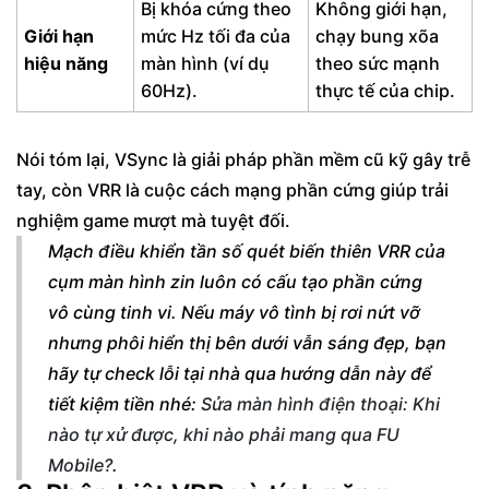
Bị khóa cứng theo
Không giới hạn,
Giới hạn
mức Hz tối đa của
chạy bung xõa
hiệu năng
màn hình (ví dụ
theo sức mạnh
60Hz).
thực tế của chip.
Nói tóm lại, VSync là giải pháp phần mềm cũ kỹ gây trễ
tay, còn VRR là cuộc cách mạng phần cứng giúp trải
nghiệm game mượt mà tuyệt đối.
Mạch điều khiển tần số quét biến thiên VRR của
cụm màn hình zin luôn có cấu tạo phần cứng
vô cùng tinh vi. Nếu máy vô tình bị rơi nứt vỡ
nhưng phôi hiển thị bên dưới vẫn sáng đẹp, bạn
hãy tự check lỗi tại nhà qua hướng dẫn này để
tiết kiệm tiền nhé:
Sửa màn hình điện thoại: Khi
nào tự xử được, khi nào phải mang qua FU
Mobile?
.