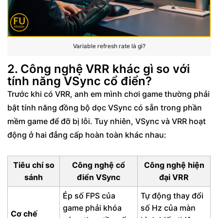
Variable refresh rate là gì?
2. Công nghệ VRR khác gì so với
tính năng VSync cổ điển?
Trước khi có VRR, anh em mình chơi game thường phải
bật tính năng đồng bộ dọc VSync có sẵn trong phần
mềm game để đỡ bị lỗi. Tuy nhiên, VSync và VRR hoạt
động ở hai đẳng cấp hoàn toàn khác nhau:
Tiêu chí so
Công nghệ cổ
Công nghệ hiện
sánh
điển VSync
đại VRR
Ép số FPS của
Tự động thay đổi
game phải khóa
số Hz của màn
Cơ chế