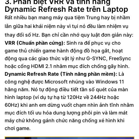
3. Phân biệt VRR và tính năng
Dynamic Refresh Rate trên Laptop
Rất nhiều bạn mang máy qua tiệm Trung hay bị nhầm
lẫn giữa hai khái niệm này vì tụi nó đều làm nhiệm vụ
thay đổi số Hz. Bạn chỉ cần nhớ quy luật đơn giản này:
VRR (Chuẩn phần cứng):
Sinh ra để phục vụ cho
game thủ chiến game hành động đồ họa gắt, hoạt
động qua các giao thức vật lý như G-SYNC, FreeSync
hoặc cổng HDMI 2.1 nhằm mục đích chống gãy hình.
Dynamic Refresh Rate (Tính năng phần mềm):
Là
công nghệ được Microsoft nhúng vào Windows 11
hằng năm. Nó tự động điều tiết tần số quét của màn
hình laptop (ví dụ tự hạ từ 120Hz về 244Hz hoặc
60Hz) khi anh em dừng vuốt chạm nhìn ảnh tĩnh nhằm
mục đích tối ưu hóa dung lượng phôi pin và làm mát
máy chứ không gánh chức năng chống xé hình khi
chơi game.