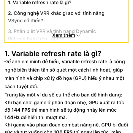
1. Variable refresh rate là gì?
2. Công nghệ VRR khác gì so với tính năng
VSync cổ điển?
3. Phân biệt VRR và tính năng Dynamic
Xem thêm
Refresh Rate trên Laptop
4. Các loại công nghệ VRR phổ biến nhất trên
1. Variable refresh rate là gì?
thị trường hiện nay
Để anh em mình dễ hiểu, Variable refresh rate là công
5. Công nghệ VRR giúp nâng tầm trải nghiệm
nghệ biến thiên tần số quét một cách linh hoạt, giúp
game của bạn như thế nào?
màn hình và chip xử lý đồ họa (GPU) hiểu ý nhau một
cách tuyệt đối.
Trung lấy một ví dụ số cụ thể cho bạn dễ hình dung:
Khi bạn chơi game ở phân đoạn nhẹ, GPU xuất ra tốc
độ
144 FPS
thì màn hình sẽ tự động nhảy lên mức
144Hz
để hiển thị mượt mà.
Khi game vào phân đoạn combat nặng nề, GPU bị đuối
sức và tụt xuống còn
100 FPS
thì ngay lập tức, màn