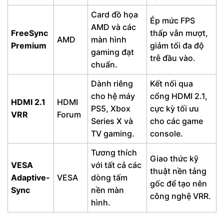
Card đồ họa
Ép mức FPS
AMD và các
FreeSync
thấp vẫn mượt,
AMD
màn hình
Premium
giảm tối đa độ
gaming đạt
trễ đầu vào.
chuẩn.
Dành riêng
Kết nối qua
cho hệ máy
cổng HDMI 2.1,
HDMI 2.1
HDMI
PS5, Xbox
cực kỳ tối ưu
VRR
Forum
Series X và
cho các game
TV gaming.
console.
Tương thích
Giao thức kỹ
VESA
với tất cả các
thuật nền tảng
Adaptive-
VESA
dòng tấm
gốc để tạo nên
Sync
nền màn
công nghệ VRR.
hình.