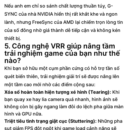
Nếu anh em chỉ so sánh chất lượng thuần túy, G-
SYNC của nhà NVIDIA hiển thị rất khắt khe và ngon
lành, nhưng FreeSync của AMD lại chiếm trọn lòng tin
của số đông nhờ giá thành dễ tiếp cận và không kén
thiết bị.
5. Công nghệ VRR giúp nâng tầm
trải nghiệm game của bạn như thế
nào?
Khi bạn sở hữu một cụm phần cứng có hỗ trợ tần số
quét biến thiên, trải nghiệm giải trí sẽ được nâng lên
một tầm cao mới nhờ các điểm cộng sau:
Xóa sổ hoàn toàn hiện tượng xé hình (Tearing):
Khi
bạn quay xe hay lia camera quá nhanh, hình ảnh sẽ
không còn bị gãy ngang làm đôi do lệch pha giữa màn
hình và GPU nữa.
Triệt tiêu tình trạng giật cục (Stuttering):
Những pha
sụt giảm FPS đột ngột khi game load cảnh nặng sẽ