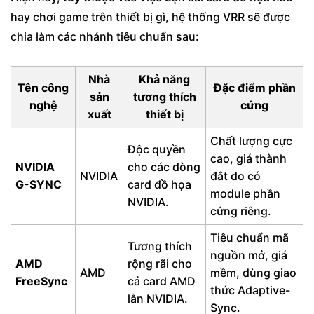
hay chơi game trên thiết bị gì, hệ thống VRR sẽ được
chia làm các nhánh tiêu chuẩn sau:
Nhà
Khả năng
Tên công
Đặc điểm phần
sản
tương thích
nghệ
cứng
xuất
thiết bị
Chất lượng cực
Độc quyền
cao, giá thành
NVIDIA
cho các dòng
NVIDIA
đắt do có
G-SYNC
card đồ họa
module phần
NVIDIA.
cứng riêng.
Tiêu chuẩn mã
Tương thích
nguồn mở, giá
AMD
rộng rãi cho
AMD
mềm, dùng giao
FreeSync
cả card AMD
thức Adaptive-
lẫn NVIDIA.
Sync.