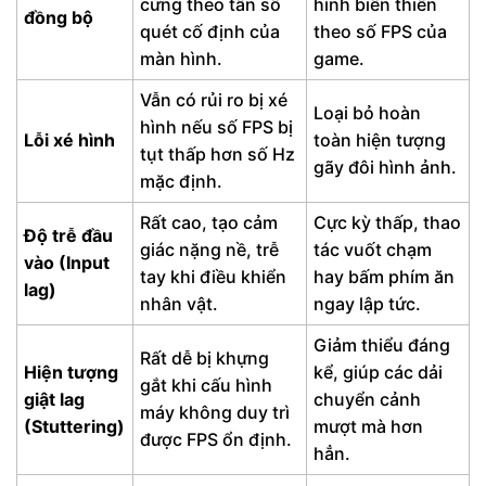
cứng theo tần số
hình biến thiên
đồng bộ
quét cố định của
theo số FPS của
màn hình.
game.
Vẫn có rủi ro bị xé
Loại bỏ hoàn
hình nếu số FPS bị
Lỗi xé hình
toàn hiện tượng
tụt thấp hơn số Hz
gãy đôi hình ảnh.
mặc định.
Rất cao, tạo cảm
Cực kỳ thấp, thao
Độ trễ đầu
giác nặng nề, trễ
tác vuốt chạm
vào (Input
tay khi điều khiển
hay bấm phím ăn
lag)
nhân vật.
ngay lập tức.
Giảm thiểu đáng
Rất dễ bị khựng
Hiện tượng
kể, giúp các dải
gắt khi cấu hình
giật lag
chuyển cảnh
máy không duy trì
(Stuttering)
mượt mà hơn
được FPS ổn định.
hẳn.