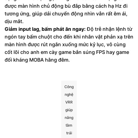
được màn hình chủ động bù đắp bằng cách hạ Hz đi
tương ứng, giúp dải chuyển động nhìn vẫn rất êm ái,
dịu mắt.
Giảm input lag, bấm phát ăn ngay:
Độ trễ nhận lệnh từ
ngón tay bấm chuột cho đến khi nhân vật phản xạ trên
màn hình được rút ngắn xuống mức kỷ lục, vô cùng
cốt lõi cho anh em cày game bắn súng FPS hay game
đối kháng MOBA hằng đêm.
Công
nghệ
VRR
giúp
nâng
tầm
trải