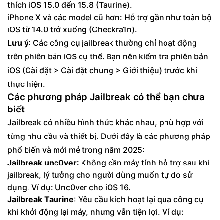
thích iOS 15.0 đến 15.8 (Taurine).
iPhone X và các model cũ hơn: Hỗ trợ gần như toàn bộ
iOS từ 14.0 trở xuống (Checkra1n).
Lưu ý
: Các công cụ jailbreak thường chỉ hoạt động
trên phiên bản iOS cụ thể. Bạn nên kiểm tra phiên bản
iOS (Cài đặt > Cài đặt chung > Giới thiệu) trước khi
thực hiện.
Các phương pháp Jailbreak có thể bạn chưa
biết
Jailbreak có nhiều hình thức khác nhau, phù hợp với
từng nhu cầu và thiết bị. Dưới đây là các phương pháp
phổ biến và mới mẻ trong năm 2025:
Jailbreak unc0ver
: Không cần máy tính hỗ trợ sau khi
jailbreak, lý tưởng cho người dùng muốn tự do sử
dụng. Ví dụ: Unc0ver cho iOS 16.
Jailbreak Taurine
: Yêu cầu kích hoạt lại qua công cụ
khi khởi động lại máy, nhưng vẫn tiện lợi. Ví dụ: