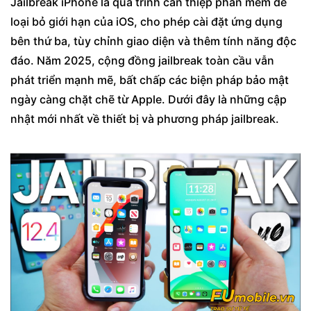
Jailbreak iPhone là quá trình can thiệp phần mềm để
Tweak nên cài cho máy - thông tin jailbreak
loại bỏ giới hạn của iOS, cho phép cài đặt ứng dụng
bạn cần biết
bên thứ ba, tùy chỉnh giao diện và thêm tính năng độc
Giải đáp thắc mắc thường gặp sau khi
đáo. Năm 2025, cộng đồng jailbreak toàn cầu vẫn
Jailbreak
phát triển mạnh mẽ, bất chấp các biện pháp bảo mật
ngày càng chặt chẽ từ Apple. Dưới đây là những cập
Jailbreak có làm mất bảo hành không?
nhật mới nhất về thiết bị và phương pháp jailbreak.
Tại sao iPhone bị lag sau Jailbreak?
Có thể cập nhật iOS sau khi Jailbreak
không?
Làm gì nếu iPhone không khởi động được?