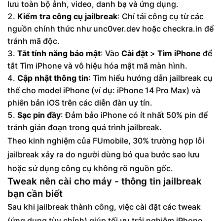
lưu toàn bộ ảnh, video, danh bạ và ứng dụng.
Kiểm tra công cụ jailbreak
: Chỉ tải công cụ từ các
nguồn chính thức như unc0ver.dev hoặc checkra.in để
tránh mã độc.
Tắt tính năng bảo mật
: Vào
Cài đặt
>
Tìm iPhone
để
tắt Tìm iPhone và vô hiệu hóa mật mã màn hình.
Cập nhật thông tin
: Tìm hiểu hướng dẫn jailbreak cụ
thể cho model iPhone (ví dụ: iPhone 14 Pro Max) và
phiên bản iOS trên các diễn đàn uy tín.
Sạc pin đầy
: Đảm bảo iPhone có ít nhất 50% pin để
tránh gián đoạn trong quá trình jailbreak.
Theo kinh nghiệm của FUmobile, 30% trường hợp lỗi
jailbreak xảy ra do người dùng bỏ qua bước sao lưu
hoặc sử dụng công cụ không rõ nguồn gốc.
Tweak nên cài cho máy - thông tin jailbreak
bạn cần biết
Sau khi jailbreak thành công, việc cài đặt các tweak
(ứng dụng tùy chỉnh) giúp tối ưu trải nghiệm iPhone.