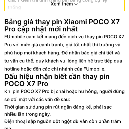
Cách kiểm tra tình trạng pin bằng công cụ hệ
Xem thêm
thống
Lý do nên chọn thay pin Xiaomi POCO X7 Pro
Bảng giá thay pin Xiaomi POCO X7
tại FUmobile
Pro cập nhật mới nhất
Quy trình thay pin thay pin Xiaomi POCO X7
FUmobile cam kết mang đến dịch vụ thay pin POCO X7
Pro chuyên nghiệp
Pro với mức giá cạnh tranh, giá tốt nhất thị trường và
Cam kết chỉ sử dụng linh kiện chất lượng
phù hợp mọi khách hàng. Để nhận báo giá chi tiết và
tư vấn cụ thể, quý khách vui lòng
liên hệ
trực tiếp qua
Kỹ thuật viên giàu kinh nghiệm, thao tác
chuẩn xác
hotline hoặc đến các chi nhánh của FUmobile.
Dấu hiệu nhận biết cần thay pin
Bảo toàn các tính năng của máy sau khi
POCO X7 Pro
thay pin POCO X7 Pro mới
Khi pin POCO X7 Pro bị chai hoặc hư hỏng, người dùng
Hướng dẫn sử dụng pin mới POCO X7 Pro
sẽ đối mặt với các vấn đề sau:
hiệu quả
Thời gian sử dụng pin rút ngắn đáng kể, phải sạc
Mẹo tối ưu hóa thời lượng pin sau thay thế
nhiều lần trong ngày.
Điện thoại
sập nguồn đột ngột dù vẫn còn phần trăm
Cách xử lý pin cũ an toàn với môi trường
pin.