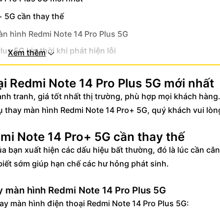
+ 5G cần thay thế
àn hình Redmi Note 14 Pro Plus 5G
us 5G kịp thời khi phát hiện lỗi
Xem thêm
 5G tiêu chuẩn
ại Redmi Note 14 Pro Plus 5G mới nhất
nh tranh, giá tốt nhất thị trường, phù hợp mọi khách hàng
 vụ thay màn hình Redmi Note 14 Pro+ 5G, quý khách vui lòn
 tại FUmobile
mi Note 14 Pro+ 5G cần thay thế
a bạn xuất hiện các dấu hiệu bất thường, đó là lúc cần câ
n biết sớm giúp hạn chế các hư hỏng phát sinh.
iaomi Redmi Note 14 Pro+
Redmi Note 14 Pro+ 5G trong bao lâu?
y màn hình Redmi Note 14 Pro Plus 5G
hay màn hình điện thoại Redmi Note 14 Pro Plus 5G:
e 14 Pro Plus 5G mới?