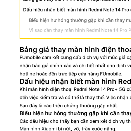
Dấu hiệu nhận biết màn hình Redmi Note 14 Pro
Biểu hiện hư hỏng thường gặp khi cần thay m
Vì sao cần thay màn hình Redmi Note 14 Pro Pl
Quy trình thay màn hình Redmi Note 14 Pro Plus
Bảng giá thay màn hình điện tho
4 bước kiểm tra kỹ thuật trước khi thay thế
FUmobile cam kết cung cấp dịch vụ với mức giá cạ
Cách nhận biết linh kiện chính hãng Xiaomi
nhận báo giá chính xác và chi tiết nhất cho dịch
Lợi ích khi thay màn hình Redmi Note 14 Pro+ 5G
hotline hoặc đến trực tiếp cửa hàng FUmobile.
Dấu hiệu nhận biết màn hình Red
Cam kết sử dụng panel AMOLED nguyên bản
Khi màn hình điện thoại Redmi Note 14 Pro+ 5G củ
Chính sách bảo hành ưu việt sau sửa chữa
đến việc kiểm tra và có thể là thay thế. Việc nhậ
Câu hỏi thường gặp về dịch vụ thay màn hình X
Sau đây là các triệu chứng thường gặp nhất.
Thời gian hoàn thành dịch vụ thay màn hình 
Biểu hiện hư hỏng thường gặp khi cần tha
Các dấu hiệu cho thấy bạn cần xem xét dịch vụ t
Cần lưu ý gì sau khi thay màn hình Redmi Not
Màn hình Xiaomi
bị nứt, vỡ, trầy xước nặng.