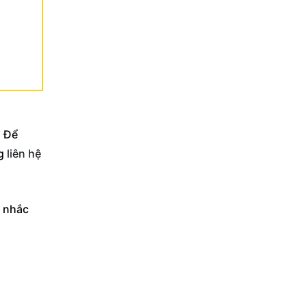
. Để
g
liên hệ
n nhắc