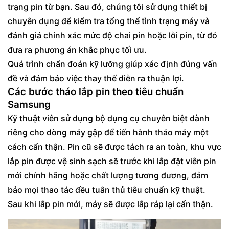
trạng pin từ bạn. Sau đó, chúng tôi sử dụng thiết bị
Có cần sao lưu dữ liệu trước khi thay pin?
chuyên dụng để kiểm tra tổng thể tình trạng máy và
Làm sao biết pin được thay là pin tốt?
đánh giá chính xác mức độ chai pin hoặc lỗi pin, từ đó
đưa ra phương án khắc phục tối ưu.
Quá trình chẩn đoán kỹ lưỡng giúp xác định đúng vấn
đề và đảm bảo việc thay thế diễn ra thuận lợi.
Các bước tháo lắp pin theo tiêu chuẩn
Samsung
Kỹ thuật viên sử dụng bộ dụng cụ chuyên biệt dành
riêng cho dòng máy gập để tiến hành tháo máy một
cách cẩn thận. Pin cũ sẽ được tách ra an toàn, khu vực
lắp pin được vệ sinh sạch sẽ trước khi lắp đặt viên pin
mới chính hãng hoặc chất lượng tương đương, đảm
bảo mọi thao tác đều tuân thủ tiêu chuẩn kỹ thuật.
Sau khi lắp pin mới, máy sẽ được lắp ráp lại cẩn thận.