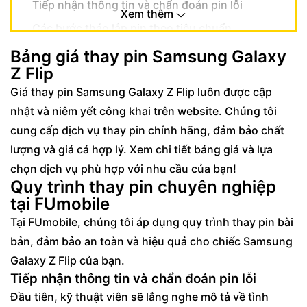
Tiếp nhận thông tin và chẩn đoán pin lỗi
Xem thêm
Các bước tháo lắp pin theo tiêu chuẩn
Samsung
Bảng giá thay pin Samsung Galaxy
Kiểm tra tổng thể sau thay thế
Z Flip
Lý do nên chọn dịch vụ thay pin Samsung
Giá thay pin Samsung Galaxy Z Flip luôn được cập
Galaxy Z Flip tại FUmobile
nhật và niêm yết công khai trên website. Chúng tôi
cung cấp dịch vụ thay pin chính hãng, đảm bảo chất
Linh kiện chính hãng đảm bảo chất lượng
lượng và giá cả hợp lý. Xem chi tiết bảng giá và lựa
Kỹ thuật viên được đào tạo chuyên sâu
chọn dịch vụ phù hợp với nhu cầu của bạn!
Chính sách bảo hành và hậu mãi chu đáo
Quy trình thay pin chuyên nghiệp
tại FUmobile
Dấu hiệu nhận biết cần thay pin Samsung
Galaxy Z Flip
Tại FUmobile, chúng tôi áp dụng quy trình thay pin bài
bản, đảm bảo an toàn và hiệu quả cho chiếc Samsung
Câu hỏi thường gặp khi thay pin Samsung
Galaxy Z Flip của bạn.
Galaxy Z Flip
Tiếp nhận thông tin và chẩn đoán pin lỗi
Thời gian thay pin Samsung Galaxy Z Flip
Đầu tiên, kỹ thuật viên sẽ lắng nghe mô tả về tình
dịch vụ trong bao lâu?