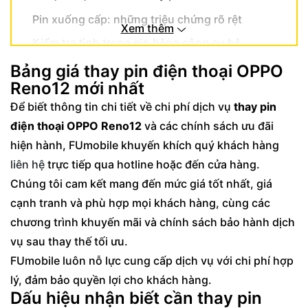
Pin xuống cấp: những triệu chứng rõ rệt
Xem thêm
Kiểm tra tình trạng pin bằng công cụ hệ
thống
Bảng giá thay pin điện thoại OPPO
Quy trình thay pin OPPO Reno12 đạt chuẩn
Reno12 mới nhất
chất lượng tại FUmobile
Để biết thông tin chi tiết về chi phí dịch vụ
thay pin
Các bước thay pin OPPO Reno12 an toàn
điện thoại OPPO Reno12
và các chính sách ưu đãi
hiện hành, FUmobile khuyến khích quý khách hàng
Cam kết chất lượng từ FUmobile
liên hệ
trực tiếp qua hotline hoặc đến cửa hàng.
Lợi ích khi chọn dịch vụ thay pin điện thoại
Chúng tôi cam kết mang đến mức giá tốt nhất, giá
OPPO Reno12 tại FUmobile
cạnh tranh và phù hợp mọi khách hàng, cùng các
Khác biệt từ quy trình sửa chữa chuyên
chương trình khuyến mãi và chính sách bảo hành dịch
nghiệp
vụ sau thay thế tối ưu.
Hỗ trợ khách hàng tận tâm
FUmobile luôn nỗ lực cung cấp dịch vụ với chi phí hợp
Cách bảo quản pin OPPO Reno12 sau thay thế
lý, đảm bảo quyền lợi cho khách hàng.
Dấu hiệu nhận biết cần thay pin
Thói quen sử dụng pin khoa học