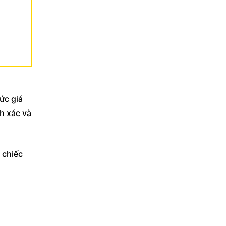
ức giá
h xác và
 chiếc