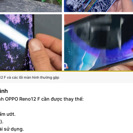
 F và các lỗi màn hình thường gặp
ình
nh OPPO Reno12 F cần được thay thế:
ẩm ướt.
).
ài sử dụng.