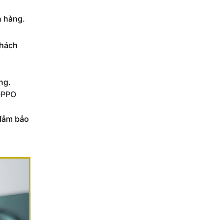
h hàng.
khách
ng.
 OPPO
 đảm bảo