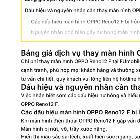
Dấu hiệu và nguyên nhân cần thay màn hình O
Các dấu hiệu màn hình OPPO Reno12 F bị hỏ
Nguyên nhân phổ biến gây hư hỏng màn hình
Quy trình thay màn hình OPPO Reno12 F chuyên 
Bảng giá dịch vụ thay màn hình
Ưu điểm dịch vụ thay màn hình OPPO Reno12 F t
Chi phí thay màn hình OPPO Reno12 F tại FUmobile
Lợi ích khi lựa chọn FUmobile thay màn hình
cạnh tranh, phù hợp mọi khách hàng và thường xu
Cam kết chất lượng dịch vụ từ FUmobile
tư vấn chi tiết, quý khách vui lòng
liên hệ
hotline 
Dấu hiệu và nguyên nhân cần t
Việc nhận biết sớm các dấu hiệu hư hỏng và hiểu 
OPPO Reno12 F.
Các dấu hiệu màn hình OPPO Reno12 F bị
Khi màn hình điện thoại OPPO Reno12 F gặp vấn đề
Màn hình bị nứt, vỡ, trầy xước nặng.
Hiển thị màu sắc sai lệch, xuất hiện sọc ngang, 