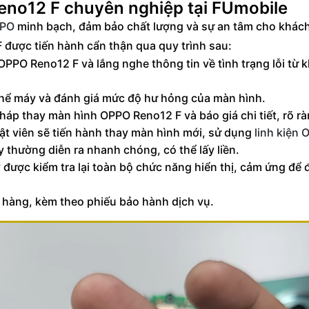
eno12 F chuyên nghiệp tại FUmobile
PPO
minh bạch, đảm bảo chất lượng và sự an tâm cho khác
được tiến hành cẩn thận qua quy trình sau:
PPO Reno12 F và lắng nghe thông tin về tình trạng lỗi từ 
 thể máy và đánh giá mức độ hư hỏng của màn hình.
pháp thay màn hình OPPO Reno12 F và báo giá chi tiết, rõ rà
t viên sẽ tiến hành thay màn hình mới, sử dụng
linh kiện
 thường diễn ra nhanh chóng, có thể lấy liền.
 được kiểm tra lại toàn bộ chức năng hiển thị, cảm ứng để
hàng, kèm theo phiếu bảo hành dịch vụ.