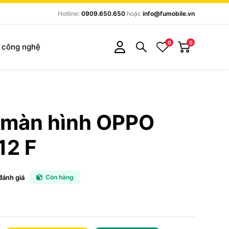
Hotline:
0909.650.650
hoặc
info@fumobile.vn
0
0
c công nghệ
 màn hình OPPO
12 F
đánh giá
Còn hàng