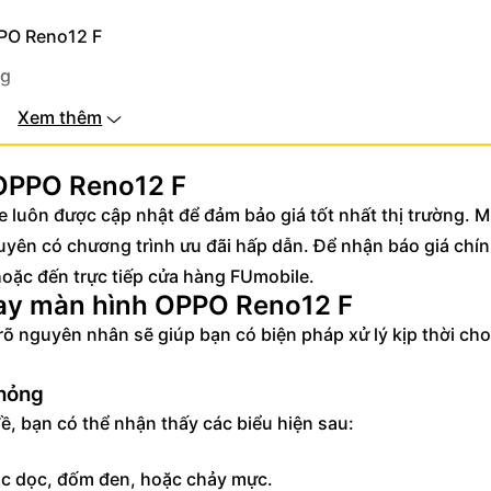
PPO Reno12 F
ng
Xem thêm
nghiệp tại FUmobile
 OPPO Reno12 F
ại FUmobile
 luôn được cập nhật để đảm bảo giá tốt nhất thị trường. M
 OPPO Reno12 F
yên có chương trình ưu đãi hấp dẫn. Để nhận báo giá chín
hoặc đến trực tiếp cửa hàng FUmobile.
hay màn hình OPPO Reno12 F
rõ nguyên nhân sẽ giúp bạn có biện pháp xử lý kịp thời cho
 hỏng
, bạn có thể nhận thấy các biểu hiện sau:
sọc dọc, đốm đen, hoặc chảy mực.