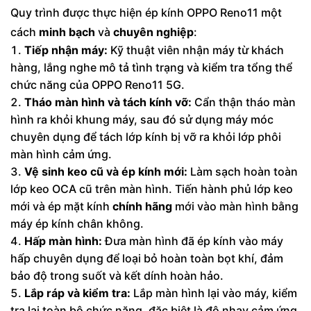
Quy trình được thực hiện ép kính OPPO Reno11 một
cách
minh bạch
và
chuyên nghiệp
:
Tiếp nhận máy:
Kỹ thuật viên nhận máy từ khách
hàng, lắng nghe mô tả tình trạng và kiểm tra tổng thể
chức năng của OPPO Reno11 5G.
Tháo màn hình và tách kính vỡ:
Cẩn thận tháo màn
hình ra khỏi khung máy, sau đó sử dụng máy móc
chuyên dụng để tách lớp kính bị vỡ ra khỏi lớp phôi
màn hình cảm ứng.
Vệ sinh keo cũ và ép kính mới:
Làm sạch hoàn toàn
lớp keo OCA cũ trên màn hình. Tiến hành phủ lớp keo
mới và ép mặt kính
chính hãng
mới vào màn hình bằng
máy ép kính chân không.
Hấp màn hình:
Đưa màn hình đã ép kính vào máy
hấp chuyên dụng để loại bỏ hoàn toàn bọt khí, đảm
bảo độ trong suốt và kết dính hoàn hảo.
Lắp ráp và kiểm tra:
Lắp màn hình lại vào máy, kiểm
tra lại toàn bộ chức năng, đặc biệt là độ nhạy cảm ứng