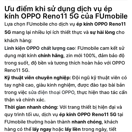
Ưu điểm khi sử dụng dịch vụ ép
kính OPPO Reno11 5G của FUmobile
Lựa chọn FUmobile cho dịch vụ
ép kính OPPO Reno11
5G
mang lại nhiều lợi ích thiết thực và
sự hài lòng
cho
khách hàng:
Linh kiện OPPO chất lượng cao
: FUmobile cam kết sử
dụng mặt kính
chính hãng
, zin mới 100%, đảm bảo độ
trong suốt, độ bền và tương thích hoàn hảo với OPPO
Reno11 5G.
Kỹ thuật viên chuyên nghiệp:
Đội ngũ kỹ thuật viên có
tay nghề cao, giàu kinh nghiệm, được đào tạo bài bản
trong việc
sửa điện thoại OPPO
, thực hiện thao tác cẩn
thận và chính xác.
Thời gian nhanh chóng:
Với trang thiết bị hiện đại và
quy trình tối ưu, dịch vụ
ép kính OPPO Reno11 5G
tại
FUmobile thường hoàn thành
nhanh chóng
, khách
hàng có thể
lấy ngay
hoặc
lấy liền
trong ngày, tiết