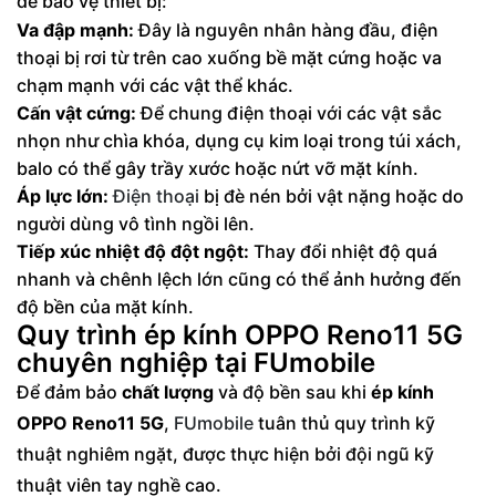
để bảo vệ thiết bị:
Va đập mạnh:
Đây là nguyên nhân hàng đầu, điện
thoại bị rơi từ trên cao xuống bề mặt cứng hoặc va
chạm mạnh với các vật thể khác.
Cấn vật cứng:
Để chung điện thoại với các vật sắc
nhọn như chìa khóa, dụng cụ kim loại trong túi xách,
balo có thể gây trầy xước hoặc nứt vỡ mặt kính.
Áp lực lớn:
Điện thoại
bị đè nén bởi vật nặng hoặc do
người dùng vô tình ngồi lên.
Tiếp xúc nhiệt độ đột ngột:
Thay đổi nhiệt độ quá
nhanh và chênh lệch lớn cũng có thể ảnh hưởng đến
độ bền của mặt kính.
Quy trình ép kính OPPO Reno11 5G
chuyên nghiệp tại FUmobile
Để đảm bảo
chất lượng
và độ bền sau khi
ép kính
OPPO Reno11 5G
,
FUmobile
tuân thủ quy trình kỹ
thuật nghiêm ngặt, được thực hiện bởi đội ngũ kỹ
thuật viên tay nghề cao.