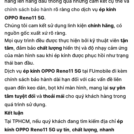
hàng lên hàng đầu thông qua những cam kết cụ thể và
chính sách bảo hành
rõ ràng cho dịch vụ
ép kính
OPPO Reno11 5G
.
Chúng tôi cam kết sử dụng linh kiện
chính hãng
, có
nguồn gốc xuất xứ rõ ràng.
Mọi quy trình đều được thực hiện bởi kỹ thuật viên
tận
tâm
, đảm bảo
chất lượng
hiển thị và độ nhạy cảm ứng
của màn hình sau khi ép kính được phục hồi như trạng
thái ban đầu.
Dịch vụ
ép kính OPPO Reno11 5G
tại FUmobile đi kèm
chính sách bảo hành dài hạn đối với các vấn đề liên
quan đến keo dán, bọt khí màn hình, mang lại
sự yên
tâm tuyệt đối
và
thoải mái
cho quý khách hàng trong
quá trình sử dụng.
Kết luận
Tại TPHCM, nếu quý khách đang tìm kiếm địa chỉ
ép
kính OPPO Reno11 5G
uy tín
,
chất lượng
,
nhanh