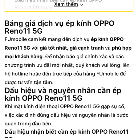
Dấu hiệu nhận biết cần ép kính OPPO
Xem thêm
Reno11 5G ngay
Nguyên nhân phổ biến khiến mặt kính
Bảng giá dịch vụ ép kính OPPO
OPPO Reno11 5G hư hỏng
Reno11 5G
Quy trình ép kính OPPO Reno11 5G chuyên
FUmobile cam kết mang đến dịch vụ
ép kính OPPO
nghiệp tại FUmobile
Reno11 5G
với
giá tốt nhất
,
giá cạnh tranh
và
phù hợp
Ưu điểm khi sử dụng dịch vụ ép kính OPPO
mọi khách hàng
. Để nhận báo giá chính xác và các
Reno11 5G của FUmobile
chương trình ưu đãi mới nhất, quý khách vui lòng
liên
Cam kết chất lượng và chính sách bảo hành
hệ
hotline hoặc đến trực tiếp cửa hàng FUmobile để
cho dịch vụ ép kính OPPO Reno11 5G
được tư vấn
tận tâm
.
Dấu hiệu và nguyên nhân cần ép
kính OPPO Reno11 5G
Khi mặt kính điện thoại OPPO Reno11 5G gặp sự cố,
việc xác định đúng dấu hiệu và nguyên nhân là bước
quan trọng đầu tiên.
Dấu hiệu nhận biết cần ép kính OPPO Reno11