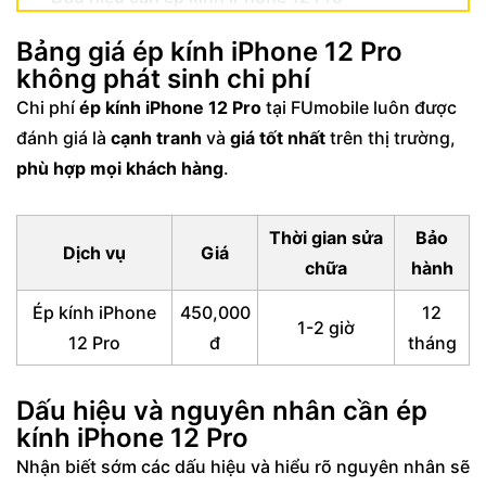
Nguyên nhân phổ biến gây hư hỏng mặt
Bảng giá ép kính iPhone 12 Pro
kính
không phát sinh chi phí
Quy trình ép kính iPhone 12 Pro chuyên
Chi phí
ép kính iPhone 12 Pro
tại FUmobile luôn được
nghiệp tại FUmobile
đánh giá là
cạnh tranh
và
giá tốt nhất
trên thị trường,
Lợi ích và cam kết khi ép kính iPhone 12 pro
phù hợp mọi khách hàng
.
tại FUmobile
Ưu điểm vượt trội của dịch vụ ép kính
Thời gian sửa
Bảo
Dịch vụ
Giá
iPhone uy tín TPHCM
chữa
hành
Cam kết chất lượng và bảo hành
Ép kính iPhone
450,000
12
1-2 giờ
12 Pro
đ
tháng
Dấu hiệu và nguyên nhân cần ép
kính iPhone 12 Pro
Nhận biết sớm các dấu hiệu và hiểu rõ nguyên nhân sẽ