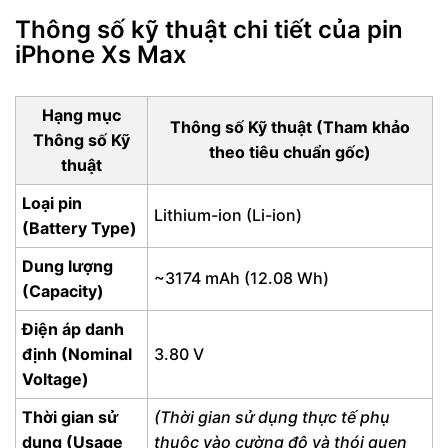
FUmobile cung cấp
Thông số kỹ thuật chi tiết của pin
Lợi ích thiết thực cho người dùng
iPhone Xs Max
Hạng mục
Thông số Kỹ thuật (Tham khảo
Thông số Kỹ
theo tiêu chuẩn gốc)
thuật
Loại pin
Lithium-ion (Li-ion)
(Battery Type)
Dung lượng
~3174 mAh (12.08 Wh)
(Capacity)
Điện áp danh
định (Nominal
3.80 V
Voltage)
Thời gian sử
(Thời gian sử dụng thực tế phụ
dụng (Usage
thuộc vào cường độ và thói quen