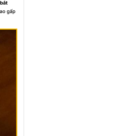
bắt
cao gấp