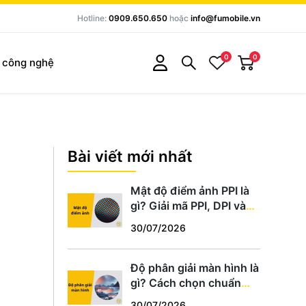
Hotline:
0909.650.650
hoặc
info@fumobile.vn
0
0
c công nghệ
Bài viết mới nhất
Mật độ điểm ảnh PPI là
gì? Giải mã PPI, DPI và
cách chọn màn hình
30/07/2026
chuẩn
Độ phân giải màn hình là
gì? Cách chọn chuẩn
HD, Full HD, 2K, 4K phù
30/07/2026