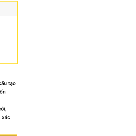
cấu tạo
uốn
ới,
h xác