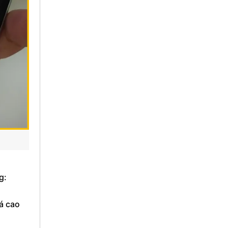
g:
uá cao