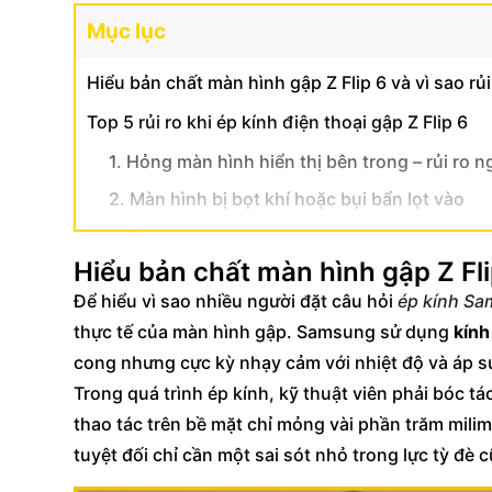
Mục lục
Hiểu bản chất màn hình gập Z Flip 6 và vì sao rủi
Top 5 rủi ro khi ép kính điện thoại gập Z Flip 6
1. Hỏng màn hình hiển thị bên trong – rủi ro 
2. Màn hình bị bọt khí hoặc bụi bẩn lọt vào
3. Ảnh hưởng đến khả năng chống nước của Z
Hiểu bản chất màn hình gập Z Flip
4. Liệt cảm ứng hoặc cảm ứng không nhạy
Để hiểu vì sao nhiều người đặt câu hỏi
ép kính Sa
5. Sử dụng kính thay thế kém chất lượng
thực tế của màn hình gập. Samsung sử dụng
kính
Cách giảm thiểu rủi ro khi ép kính Z Flip 6
cong nhưng cực kỳ nhạy cảm với nhiệt độ và áp s
Trong quá trình ép kính, kỹ thuật viên phải bóc tá
thao tác trên bề mặt chỉ mỏng vài phần trăm milim
tuyệt đối chỉ cần một sai sót nhỏ trong lực tỳ đ