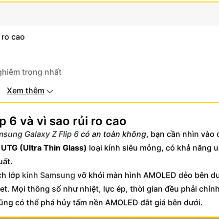
 ro cao
nghiêm trọng nhất
Xem thêm
 Flip 6
 6 và vì sao rủi ro cao
msung Galaxy Z Flip 6
có an toàn không
, bạn cần nhìn vào 
 UTG (Ultra Thin Glass)
loại kính siêu mỏng, có khả năng 
uất.
ch lớp
kính Samsung
vỡ khỏi màn hình AMOLED dẻo bên dư
et. Mọi thông số như nhiệt, lực ép, thời gian đều phải chín
è cũng có thể phá hủy tấm nền AMOLED đắt giá bên dưới.