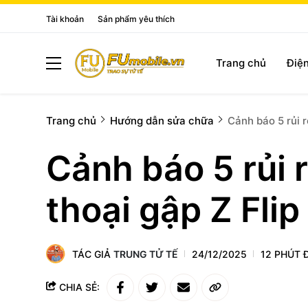
Tài khoản
Sản phẩm yêu thích
Trang chủ
Điện
Trang chủ
Hướng dẫn sửa chữa
Cảnh báo 5 rủi r
Cảnh báo 5 rủi r
thoại gập Z Flip
TÁC GIẢ
TRUNG TỬ TẾ
24/12/2025
12 PHÚT 
CHIA SẺ: