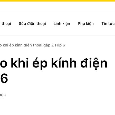
 thoại
Sửa điện thoại
Linh kiện
Phụ kiện
Tin tứ
o khi ép kính điện thoại gập Z Flip 6
o khi ép kính điện
 6
ĐỌC