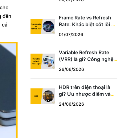
hợp
 cho
g đến
Frame Rate vs Refresh
Rate: Khác biệt cốt lõi và
 cái
cách chọn thông số phù
01/07/2026
hợp
Variable Refresh Rate
(VRR) là gì? Công nghệ
chống xé hình cho game
26/06/2026
thủ PC, PS5, Xbox
HDR trên điện thoại là
gì? Ưu nhược điểm và
cách dùng tối ưu
24/06/2026