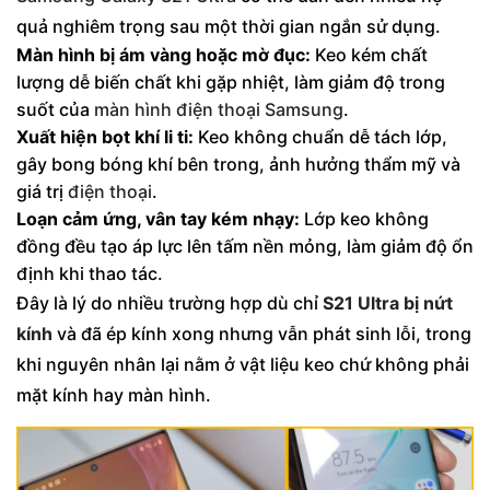
quả nghiêm trọng sau một thời gian ngắn sử dụng.
Màn hình bị ám vàng hoặc mờ đục:
Keo kém chất
lượng dễ biến chất khi gặp nhiệt, làm giảm độ trong
suốt của
màn hình điện thoại Samsung
.
Xuất hiện bọt khí li ti:
Keo không chuẩn dễ tách lớp,
gây bong bóng khí bên trong, ảnh hưởng thẩm mỹ và
giá trị
điện thoại
.
Loạn cảm ứng, vân tay kém nhạy:
Lớp keo không
đồng đều tạo áp lực lên tấm nền mỏng, làm giảm độ ổn
định khi thao tác.
Đây là lý do nhiều trường hợp dù chỉ
S21 Ultra bị nứt
kính
và đã ép kính xong nhưng vẫn phát sinh lỗi, trong
khi nguyên nhân lại nằm ở vật liệu keo chứ không phải
mặt kính hay màn hình.