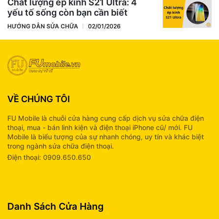
Chất lượng ép kính S21 Ultra: 4
yếu tố sống còn bạn cần biết
HƯỚNG DẪN SỬA CHỮA
02/01/2026
VỀ CHÚNG TÔI
FU Mobile là chuỗi cửa hàng cung cấp dịch vụ sửa chữa điện
thoại, mua - bán linh kiện và điện thoại iPhone cũ/ mới. FU
Mobile là biểu tượng của sự nhanh chóng, uy tín và khác biệt
trong ngành sửa chữa điện thoại.
Điện thoại: 0909.650.650
info@fumobile.vn
Danh Sách Cửa Hàng