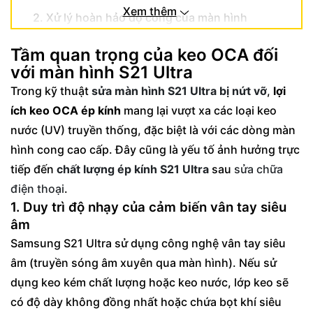
Xem thêm
2. Xử lý hoàn hảo độ cong của màn hình
S21 Ultra
Tầm quan trọng của keo OCA đối
3. Đảm bảo chất lượng hiển thị Dynamic
với màn hình S21 Ultra
AMOLED 2X
Trong kỹ thuật
sửa màn hình S21 Ultra bị nứt vỡ
,
lợi
Rủi ro khi không sử dụng keo dán màn hình
ích keo OCA ép kính
mang lại vượt xa các loại keo
S21 Ultra OCA
nước (UV) truyền thống, đặc biệt là với các dòng màn
hình cong cao cấp. Đây cũng là yếu tố ảnh hưởng trực
tiếp đến
chất lượng ép kính S21 Ultra
sau
sửa chữa
điện thoại
.
1. Duy trì độ nhạy của cảm biến vân tay siêu
âm
Samsung S21 Ultra sử dụng công nghệ vân tay siêu
âm (truyền sóng âm xuyên qua màn hình). Nếu sử
dụng keo kém chất lượng hoặc keo nước, lớp keo sẽ
có độ dày không đồng nhất hoặc chứa bọt khí siêu