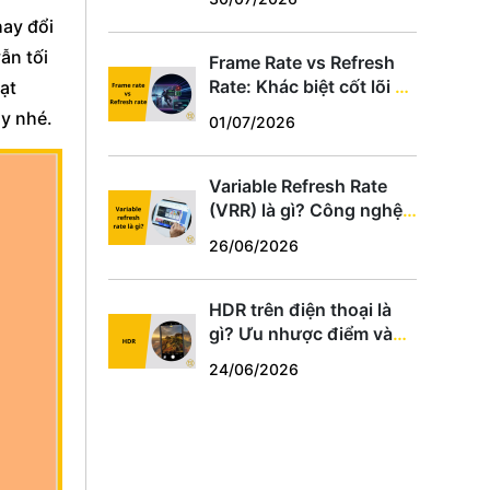
hợp
hay đổi
ẫn tối
Frame Rate vs Refresh
Rate: Khác biệt cốt lõi và
oạt
cách chọn thông số phù
áy nhé.
01/07/2026
hợp
Variable Refresh Rate
(VRR) là gì? Công nghệ
chống xé hình cho game
26/06/2026
thủ PC, PS5, Xbox
HDR trên điện thoại là
gì? Ưu nhược điểm và
cách dùng tối ưu
24/06/2026