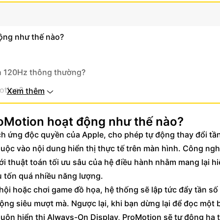
động như thế nào?
nh 120Hz thông thường?
otion?
Xem thêm
ho nhu cầu của bạn?
roMotion hoạt động như thế nào?
ch ứng độc quyền của Apple, cho phép tự động thay đổi tầ
huộc vào nội dung hiển thị thực tế trên màn hình. Công ng
ới thuật toán tối ưu sâu của hệ điều hành nhằm mang lại h
 tốn quá nhiều năng lượng.
hội hoặc chơi game đồ họa, hệ thống sẽ lập tức đẩy tần số
ng siêu mượt mà. Ngược lại, khi bạn dừng lại để đọc một 
uôn hiển thị Always-On Display, ProMotion sẽ tự động hạ 