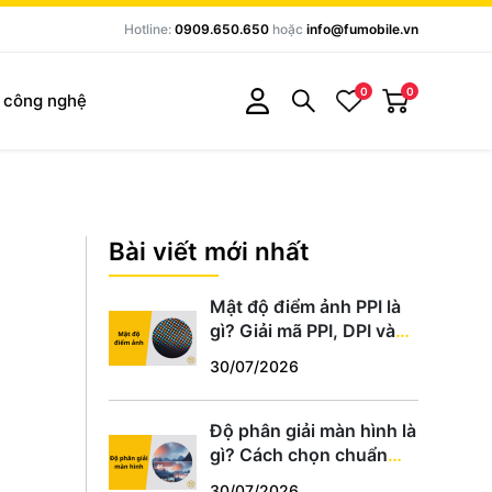
Hotline:
0909.650.650
hoặc
info@fumobile.vn
0
0
c công nghệ
Bài viết mới nhất
Mật độ điểm ảnh PPI là
gì? Giải mã PPI, DPI và
cách chọn màn hình
30/07/2026
chuẩn
Độ phân giải màn hình là
gì? Cách chọn chuẩn
HD, Full HD, 2K, 4K phù
30/07/2026