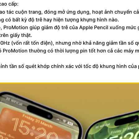
cao cấp:
ao tác cuộn trang, đóng mở ứng dụng, hoạt ảnh chuyển cả
ng có bất kỳ độ trễ hay hiện tượng khựng hình nào.
o, ProMotion giúp giảm độ trễ của Apple Pencil xuống mức
rên giấy thật.
Hz (vốn rất tốn điện), nhưng nhờ khả năng giảm tần số q
 có ProMotion thường có thời lượng pin tốt hơn cả các máy 
ỉnh tần số quét khớp chính xác với tốc độ khung hình của