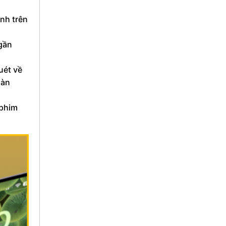
nh trên
 gần
uét về
màn
 phim