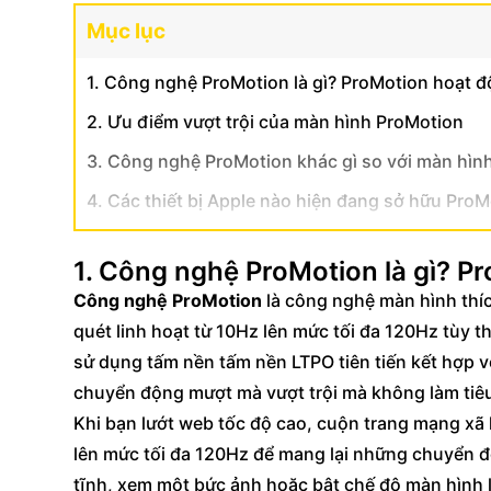
Mục lục
1. Công nghệ ProMotion là gì? ProMotion hoạt 
2. Ưu điểm vượt trội của màn hình ProMotion
3. Công nghệ ProMotion khác gì so với màn hì
4. Các thiết bị Apple nào hiện đang sở hữu ProM
5. Công nghệ ProMotion có thực sự cần thiết c
1. Công nghệ ProMotion là gì? P
Công nghệ ProMotion
là công nghệ màn hình thí
quét linh hoạt từ 10Hz lên mức tối đa 120Hz tùy t
sử dụng tấm nền tấm nền LTPO tiên tiến kết hợp v
chuyển động mượt mà vượt trội mà không làm tiêu
Khi bạn lướt web tốc độ cao, cuộn trang mạng xã 
lên mức tối đa 120Hz để mang lại những chuyển độ
tĩnh, xem một bức ảnh hoặc bật chế độ màn hình l