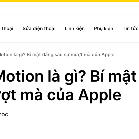
 thoại
Sửa điện thoại
Linh kiện
Phụ kiện
Tin tứ
tion là gì? Bí mật đằng sau sự mượt mà của Apple
tion là gì? Bí mật
ợt mà của Apple
 ĐỌC