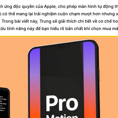
ch ứng độc quyền của Apple, cho phép màn hình tự động t
 bị có thể mang lại trải nghiệm cuộn chạm mượt hơn nhưng v
rong bài viết này, Trung sẽ giải thích chi tiết về cơ chế h
ở hữu tính năng này để bạn hiểu rõ bản chất khi chọn mua m