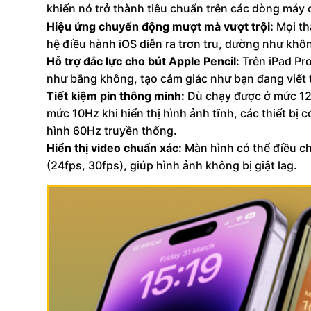
khiến nó trở thành tiêu chuẩn trên các dòng máy 
Hiệu ứng chuyển động mượt mà vượt trội:
Mọi th
hệ điều hành iOS diễn ra trơn tru, dường như khô
Hỗ trợ đắc lực cho bút Apple Pencil:
Trên iPad Pr
như bằng không, tạo cảm giác như bạn đang viết t
Tiết kiệm pin thông minh:
Dù chạy được ở mức 120
mức 10Hz khi hiển thị hình ảnh tĩnh, các thiết bị
hình 60Hz truyền thống.
Hiển thị video chuẩn xác:
Màn hình có thể điều ch
(24fps, 30fps), giúp hình ảnh không bị giật lag.