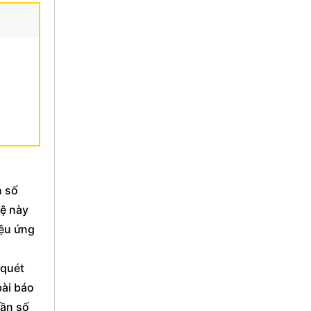
n số
hệ này
iệu ứng
 quét
bài báo
tần số